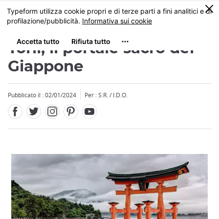
Facebook
Twitter
Instagram
Pinterest
Youtube
Skip
0
MENU
to
main
content
Torii, il portale sacro del
Giappone
Pubblicato il : 02/01/2024
Per : S.R. / I.D.O.
Close