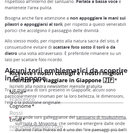
rispettoso all'interno del santuario.
Parlate a bassa voce
e
mantenete l'area pulita.
Bisogna anche fare attenzione a
non appoggiare le mani sui
pilastri o appoggiarsi al torii
, per rispetto a questi venerabili
portici che accolgono il passaggio delle divinità.
Allo stesso modo, per rispetto alla natura sacra del sito, è
consuetudine evitare di
scattare foto sotto il torii o da
dietro
una volta attraversato. È preferibile rimanere su un
lato per scattare foto ricordo.
Alcuni torii emblematici da scoprire
in Giappone
Tra le migliaia di torii presenti in Giappone, alcuni sono
particolarmente rinomati per la loro bellezza, le dimensioni,
l'età o la posizione originale:
Il grande torii galleggiante del
santuario di Itsukushima
,
sull'
isola di Miyajima
, che sembra emergere dalle onde
durante l'alta marea ed è uno dei "tre paesaggi più belli