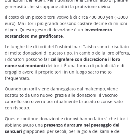
donazioni dei fedeli. Per i donatori è anche un atto di pietà e
generosità che si suppone attiri la protezione divina.
Il costo di un piccolo torii votivo è di circa 400.000 yen (~3000
euro). Ma i torii più grandi possono costare decine di milioni
di yen. Questo gesto di devozione è un
investimento
sostanzioso ma gratificante
.
Le lunghe file di torii del Fushimi Inari Taisha sono il risultato
di molte donazioni di questo tipo. In cambio della loro offerta,
i donatori possono far
calligrafare con discrezione il loro
nome sui montanti
dei torii. È una forma di pubblicità e di
orgoglio avere il proprio torii in un luogo sacro molto
frequentato.
Quando un torii viene danneggiato dal maltempo, viene
sostituito da uno nuovo, grazie alle donazioni. Il vecchio
cancello sacro verrà poi ritualmente bruciato o conservato
con rispetto.
Queste continue donazioni e rinnovi hanno fatto sì che i torii
abbiano avuto una
presenza duratura nel paesaggio dei
santuari
giapponesi per secoli, per la gioia dei kami e dei