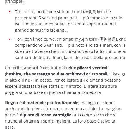
principali:
Torii dritti, noti come shinmei torii (神明鳥居), che
presentano 5 varianti principali. Il più famoso è lo stile
Ise, con le sue linee pulite, presente soprattutto nel
grande santuario Ise-jingū.
Torii con linee curve, chiamati myōjin torii (明神鳥居), che
comprendono 6 varianti. Il più noto è lo stile Inari, con le
sue due traverse che si incurvano verso l'alto, comune ai
santuari dedicati a Inari, kami del riso e della prosperità.
Un torii standard è costituito da
due pilastri verticali
(hashira) che sostengono due architravi orizzontali
, il kasagi
in alto e il nuki in basso. Per collegare gli elementi possono
essere utilizzate delle staffe di rinforzo. L'intera struttura
poggia su una base di pietra chiamata kamebara.
Il
legno è il materiale più tradizionale
, ma oggi esistono
anche torii in pietra, bronzo, cemento o acciaio. La maggior
parte è
dipinta di rosso vermiglio
, un colore sacro che si
ritiene allontani gli spiriti maligni. La loro base è talvolta
nera.