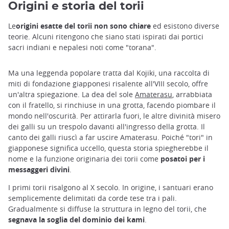
Origini e storia del torii
Le
origini esatte del torii non sono chiare
ed esistono diverse
teorie. Alcuni ritengono che siano stati ispirati dai portici
sacri indiani e nepalesi noti come "torana".
Ma una leggenda popolare tratta dal Kojiki, una raccolta di
miti di fondazione giapponesi risalente all'VIII secolo, offre
un'altra spiegazione. La dea del sole
Amaterasu
, arrabbiata
con il fratello, si rinchiuse in una grotta, facendo piombare il
mondo nell'oscurità. Per attirarla fuori, le altre divinità misero
dei galli su un trespolo davanti all'ingresso della grotta. Il
canto dei galli riuscì a far uscire Amaterasu. Poiché "tori" in
giapponese significa uccello, questa storia spiegherebbe il
nome e la funzione originaria dei torii come
posatoi per i
messaggeri divini
.
I primi torii risalgono al X secolo. In origine, i santuari erano
semplicemente delimitati da corde tese tra i pali.
Gradualmente si diffuse la struttura in legno del torii, che
segnava la soglia del dominio dei kami
.