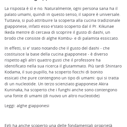
La risposta è sì e no. Naturalmente, ogni persona sana ha il
palato umami, quindi in questo senso, il sapore è universale.
Tuttavia, si può attribuire la scoperta alla cucina tradizionale
giapponese, infatti esso e'stato scoperto dal il Pr. Kikunae
Ikeda mentre di cercava di scoprire il gusto di dashi, un
brodo che consiste di alghe Kombu- e di palamita essiccato.
In effetti, si e' stato notando che il gusto del dashi - che
costituisce la base della cucina giapponese - è diverso
rispetto agli altri quattro gusti che il professore ha
identificato nella sua ricerca il glutammato. Più tardi Shintaro
Kodama, il suo pupillo, ha scoperto fiocchi di bonito
essicati che pure contengono un tipo di umami: qui si tratta
di un nucleotide. Un terzo scienziato giapponese Akira
Kuninaka, ha scoperto che i funghi anche sono contengono
una fonte di umami (di nuovo un altro nucleotide)
Leggi: alghe giapponesi
Egli ha anche scoperto una delle fondamentali proprietà