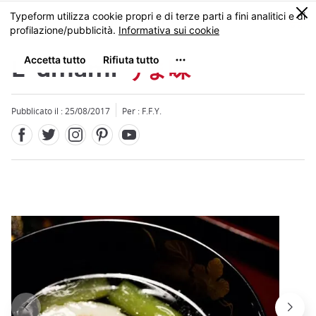
Facebook
Twitter
Instagram
Pinterest
Youtube
Skip
0
MENU
to
main
content
L' umami
うま味
Pubblicato il : 25/08/2017
Per : F.F.Y.
Close