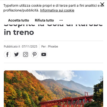
Facebook
Twitter
Instagram
Pinterest
Youtube
Skip
0
MENU
to
main
content
Scoprite la Gola di Kurobe
in treno
Pubblicato il : 07/11/2025
Per : Phoebe