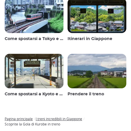
Come spostarsi a Tokyo e dintorni
Itinerari in Giappone
Come spostarsi a Kyoto e dintorni
Prendere il treno
Pagina principale
I treni incredibili in Giappone
Breadcrumb
Scoprite la Gola di Kurobe in treno