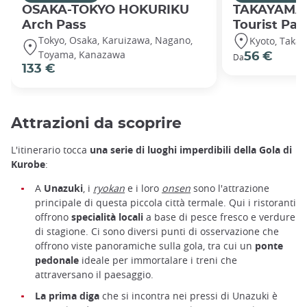
OSAKA-TOKYO HOKURIKU
TAKAYAMA
Arch Pass
Tourist Pas
Tokyo, Osaka, Karuizawa, Nagano,
Kyoto, Taka
Toyama, Kanazawa
56 €
Da
133 €
Attrazioni da scoprire
L'itinerario tocca
una serie di luoghi imperdibili della Gola di
Kurobe
:
A
Unazuki
, i
ryokan
e i loro
onsen
sono l'attrazione
principale di questa piccola città termale. Qui i ristoranti
offrono
specialità locali
a base di pesce fresco e verdure
di stagione. Ci sono diversi punti di osservazione che
offrono viste panoramiche sulla gola, tra cui un
ponte
pedonale
ideale per immortalare i treni che
attraversano il paesaggio.
La prima diga
che si incontra nei pressi di Unazuki è