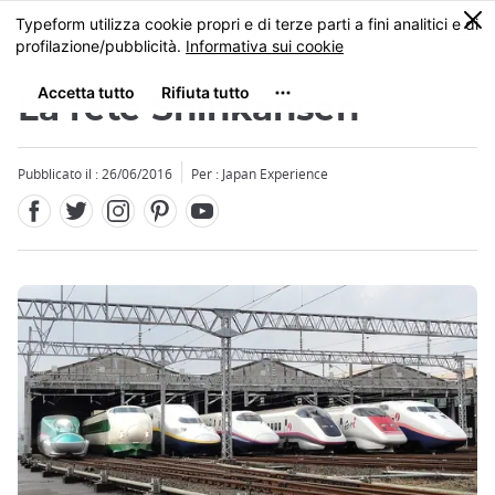
Facebook
Twitter
Instagram
Pinterest
Youtube
Skip
0
MENU
to
main
content
La rete Shinkansen
Pubblicato il : 26/06/2016
Per : Japan Experience