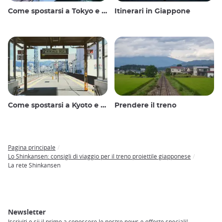
Come spostarsi a Tokyo e dintorni
Itinerari in Giappone
Come spostarsi a Kyoto e dintorni
Prendere il treno
Pagina principale
Breadcrumb
Lo Shinkansen: consigli di viaggio per il treno proiettile giapponese
La rete Shinkansen
Newsletter
Iscriviti e sii il primo a conoscere le nostre news e offerte speciali!