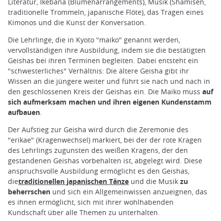
Literatur, Ikebana (Blumenarrangements), Musik (Shamisen,
traditionelle Trommeln, japanische Flöte), das Tragen eines
Kimonos und die Kunst der Konversation.
Die Lehrlinge, die in Kyoto "maiko" genannt werden,
vervollständigen ihre Ausbildung, indem sie die bestätigten
Geishas bei ihren Terminen begleiten. Dabei entsteht ein
"schwesterliches" Verhältnis: Die ältere Geisha gibt ihr
Wissen an die jüngere weiter und führt sie nach und nach in
den geschlossenen Kreis der Geishas ein. Die Maiko muss
auf
sich aufmerksam machen und ihren eigenen Kundenstamm
aufbauen
.
Der Aufstieg zur Geisha wird durch die Zeremonie des
"erikae" (Kragenwechsel) markiert, bei der der rote Kragen
des Lehrlings zugunsten des weißen Kragens, der den
gestandenen Geishas vorbehalten ist, abgelegt wird. Diese
anspruchsvolle Ausbildung ermöglicht es den Geishas,
die
traditionellen japanischen Tänze
und die Musik
zu
beherrschen
und sich ein Allgemeinwissen anzueignen, das
es ihnen ermöglicht, sich mit ihrer wohlhabenden
Kundschaft über alle Themen zu unterhalten.