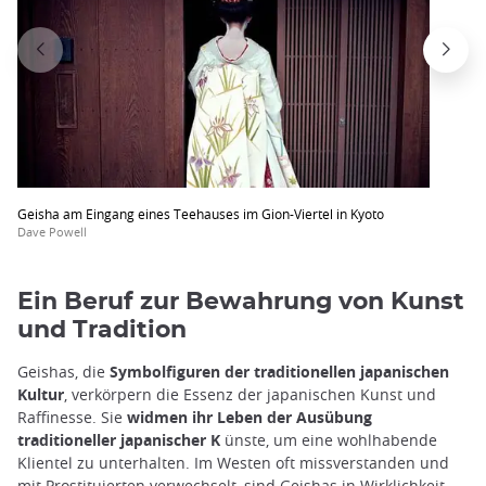
Geisha am Eingang eines Teehauses im Gion-Viertel in Kyoto
Dave Powell
Ein Beruf zur Bewahrung von Kunst
und Tradition
Geishas, die
Symbolfiguren der traditionellen japanischen
Kultur
, verkörpern die Essenz der japanischen Kunst und
Raffinesse. Sie
widmen ihr Leben der Ausübung
traditioneller japanischer K
ünste, um eine wohlhabende
Klientel zu unterhalten. Im Westen oft missverstanden und
mit Prostituierten verwechselt, sind Geishas in Wirklichkeit