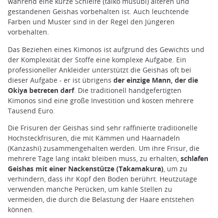
während eine kurze Schleife (taiko musubi) älteren und
gestandenen Geishas vorbehalten ist. Auch leuchtende
Farben und Muster sind in der Regel den Jüngeren
vorbehalten.
Das Beziehen eines Kimonos ist aufgrund des Gewichts und
der Komplexität der Stoffe eine komplexe Aufgabe. Ein
professioneller Ankleider unterstützt die Geishas oft bei
dieser Aufgabe - er ist übrigens
der einzige Mann, der die
Okiya betreten darf
. Die traditionell handgefertigten
Kimonos sind eine große Investition und kosten mehrere
Tausend Euro.
Die Frisuren der Geishas sind sehr raffinierte traditionelle
Hochsteckfrisuren, die mit Kämmen und Haarnadeln
(Kanzashi) zusammengehalten werden. Um ihre Frisur, die
mehrere Tage lang intakt bleiben muss, zu erhalten,
schlafen
Geishas mit einer Nackenstütze (Takamakura)
, um zu
verhindern, dass ihr Kopf den Boden berührt. Heutzutage
verwenden manche Perücken, um kahle Stellen zu
vermeiden, die durch die Belastung der Haare entstehen
können.