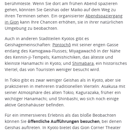
berühmteste. Wenn Sie dort am frühen Abend spazieren
gehen, könnten Sie Geishas oder Maiko auf dem Weg zu
ihren Terminen sehen. Ein organisierter
Abendspaziergang
in Gion
kann Ihre Chancen erhöhen, sie in ihrer natürlichen
Umgebung zu beobachten.
Auch in anderen Stadtteilen Kyotos gibt es
Geishagemeinschaften:
Pontochô
mit seiner engen Gasse
entlang des Kamogawa-Flusses; Miyagawachô in der Nähe
des Kennin-ji-Tempels; Kamishichiken, das älteste und
kleinste Hanamachi in Kyoto; und
Shimabara
, ein historisches
Viertel, das von Touristen weniger besucht wird.
In Tokio gibt es zwar weniger Geishas als in Kyoto, aber sie
praktizieren in mehreren traditionellen Vierteln: Asakusa mit
seiner Atmosphäre des alten Tokio; Kagurazaka, früher ein
wichtiger Hanamachi; und Shinbashi, wo sich noch einige
aktive Geishahäuser befinden.
Für ein immersiveres Erlebnis als das bloße Beobachten
können Sie
öffentliche Aufführungen besuchen
, bei denen
Geishas auftreten. In Kyoto bietet das Gion Corner Theater