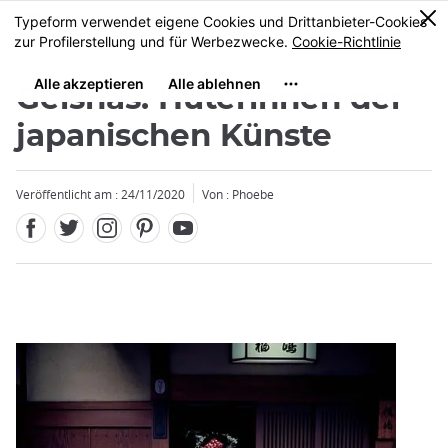
Facebook
Twitter
Instagram
Pinterest
Youtube
Größe
0
MENU
Geishas: Hüterinnen der
japanischen Künste
Veröffentlicht am : 24/11/2020
Von : Phoebe
Schließen
Schließen