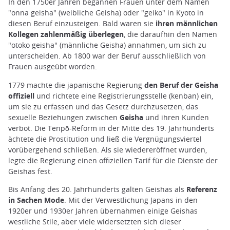
In den 1750er Jahren begannen Frauen unter dem Namen
"onna geisha" (weibliche Geisha) oder "geiko" in Kyoto in
diesen Beruf einzusteigen. Bald waren sie
ihren männlichen
Kollegen zahlenmäßig überlegen
, die daraufhin den Namen
"otoko geisha" (männliche Geisha) annahmen, um sich zu
unterscheiden. Ab 1800 war der Beruf ausschließlich von
Frauen ausgeübt worden.
1779 machte die japanische Regierung
den Beruf der Geisha
offiziell
und richtete eine Registrierungsstelle (kenban) ein,
um sie zu erfassen und das Gesetz durchzusetzen, das
sexuelle Beziehungen zwischen
Geisha
und ihren Kunden
verbot. Die Tenpō-Reform in der Mitte des 19. Jahrhunderts
ächtete die Prostitution und ließ die Vergnügungsviertel
vorübergehend schließen. Als sie wiedereröffnet wurden,
legte die Regierung einen offiziellen Tarif für die Dienste der
Geishas fest.
Bis Anfang des 20. Jahrhunderts galten Geishas als
Referenz
in Sachen Mode
. Mit der Verwestlichung Japans in den
1920er und 1930er Jahren übernahmen einige Geishas
westliche Stile, aber viele widersetzten sich dieser