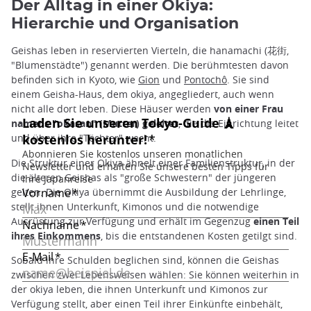
Der Alltag in einer Okiya:
Hierarchie und Organisation
Geishas leben in reservierten Vierteln, die hanamachi (花街,
"Blumenstädte") genannt werden. Die berühmtesten davon
befinden sich in Kyoto, wie
Gion
und
Pontochô
. Sie sind
einem Geisha-Haus, dem okiya, angegliedert, auch wenn
nicht alle dort leben. Diese Häuser werden
von einer Frau
namens "okasan" (Mutter) geleitet
, die die Einrichtung leitet
und über ihre "Töchter" wacht.
Die Struktur einer Okiya ähnelt einer Familienstruktur, in der
die älteren Geishas als "große Schwestern" der jüngeren
gelten. Die Okiya übernimmt die Ausbildung der Lehrlinge,
stellt ihnen Unterkunft, Kimonos und die notwendige
Ausrüstung zur Verfügung und erhält im Gegenzug
einen Teil
ihres Einkommens
, bis die entstandenen Kosten getilgt sind.
Sobald ihre Schulden beglichen sind, können die Geishas
zwischen zwei Lebensweisen wählen: Sie können weiterhin in
der okiya leben, die ihnen Unterkunft und Kimonos zur
Verfügung stellt, aber einen Teil ihrer Einkünfte einbehält,