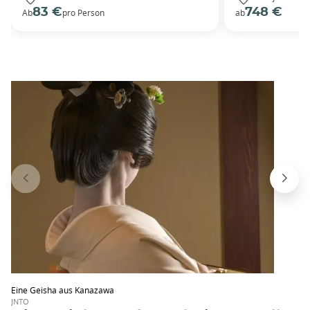
83 €
748 €
Ab
pro Person
ab
Eine Geisha aus Kanazawa
JNTO