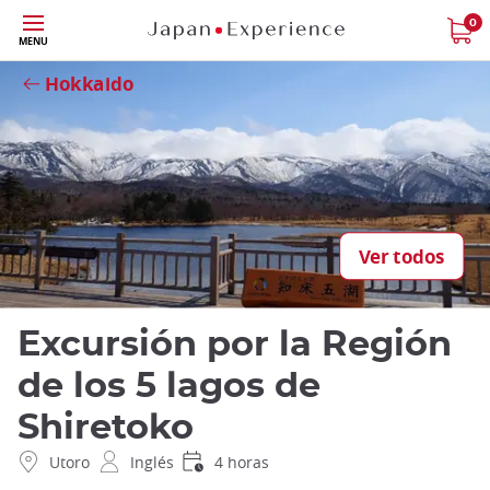
Tamaño
0
Close
MENU
Hokkaido
Ver todos
Excursión por la Región
de los 5 lagos de
Shiretoko
Utoro
Inglés
4 horas