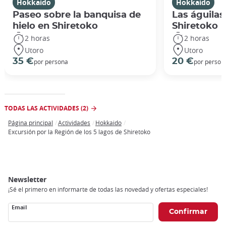
Hokkaido
Hokkaido
Paseo sobre la banquisa de
Las águilas
hielo en Shiretoko
Shiretoko
2 horas
2 horas
Utoro
Utoro
35 €
20 €
por persona
por person
TODAS LAS ACTIVIDADES (2)
Página principal
Actividades
Hokkaido
Breadcrumb
Excursión por la Región de los 5 lagos de Shiretoko
Newsletter
¡Sé el primero en informarte de todas las novedad y ofertas especiales!
Email