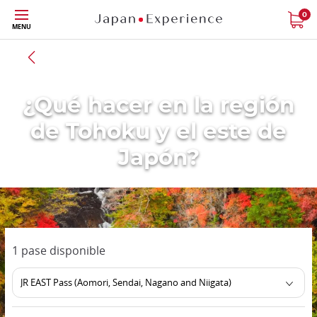
Tamaño
0
MENU
Volver a toda la región
¿Qué hacer en la región
de Tohoku y el este de
Japón?
1 pase disponible