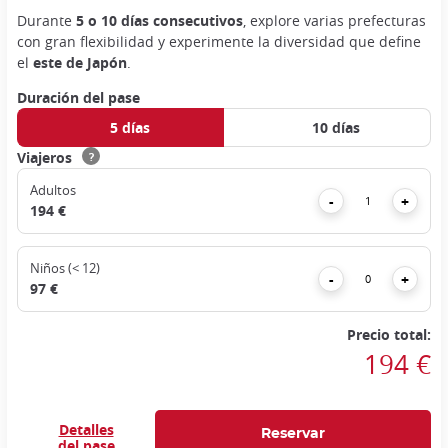
Durante
5 o 10 días consecutivos
, explore varias prefecturas
con gran flexibilidad y experimente la diversidad que define
el
este de Japón
.
Duración del pase
5 días
10 días
Viajeros
?
Adultos
Eliminar
Add
-
+
194 €
Niños (< 12)
Eliminar
Add
-
+
97 €
Precio total:
194 €
Detalles
del pase