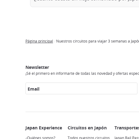
Página principal
Nuestros circuitos para viajar 3 semanas a Japó
Breadcrumb
Japan
Circuitos
Transportes
Conexión
Alojamento
Actividades
Visitar
Experience
en
a
japón
Newsletter
Japón
internet
¡Sé el primero en informarte de todas las novedad y ofertas espec
Email
¿Quiénes somos?
Todos nuestros circuitos
Japan Rail Pas