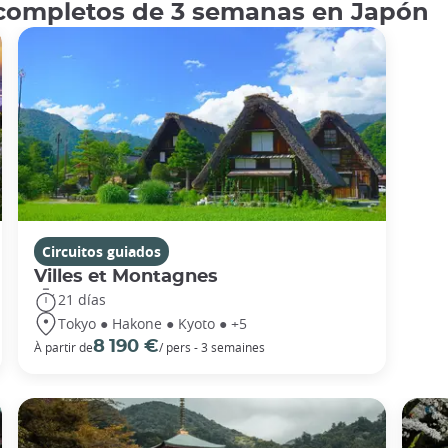
 completos de 3 semanas en Japón
Circuitos guiados
Villes et Montagnes
21 días
Tokyo ● Hakone ● Kyoto ● +5
8 190 €
À partir de
/ pers - 3 semaines