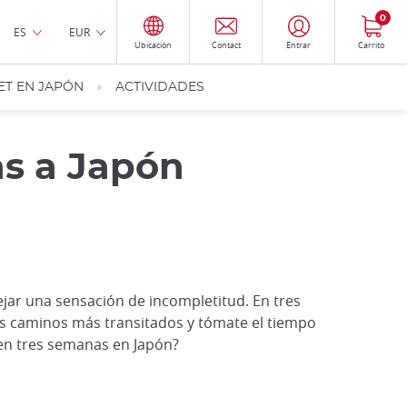
0
ES
EUR
Ubicación
Contact
Entrar
Carrito
ET EN JAPÓN
ACTIVIDADES
as a Japón
jar una sensación de incompletitud. En tres
los caminos más transitados y tómate el tiempo
 en tres semanas en Japón?