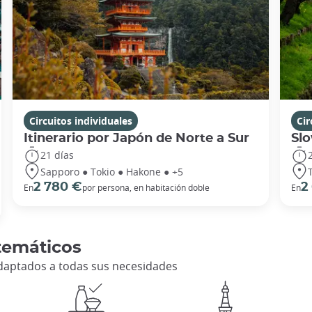
Circuitos individuales
Cir
Itinerario por Japón de Norte a Sur
Slo
21 días
Sapporo ● Tokio ● Hakone ● +5
2 780 €
2
En
por persona, en habitación doble
En
temáticos
adaptados a todas sus necesidades