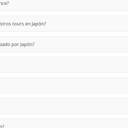
ence?
stros tours en Japón?
izado por Japón?
n?