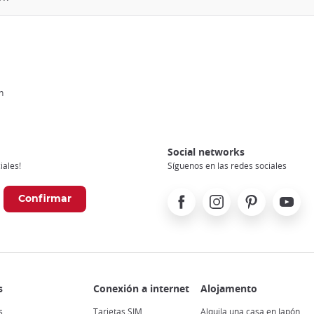
n
Social networks
iales!
Síguenos en las redes sociales
Facebook
Instagram
Pinterest
Youtube
s
Tarjetas SIM
Alquila una casa en Japón