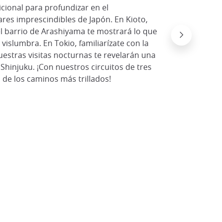
cional para profundizar en el
res imprescindibles de Japón. En Kioto,
el barrio de Arashiyama te mostrará lo que
 vislumbra. En Tokio, familiarízate con la
estras visitas nocturnas te revelarán una
 Shinjuku. ¡Con nuestros circuitos de tres
 de los caminos más trillados!
Local t
© Ryuta