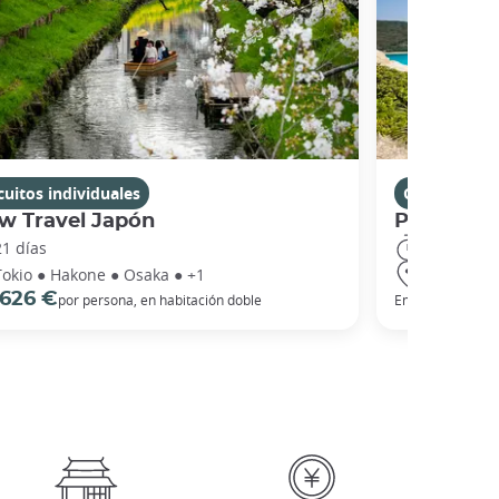
cuitos individuales
Circuitos in
w Travel Japón
Playas de
21 días
18 días
Tokio ● Hakone ● Osaka ● +1
Tokio ● Ha
 626 €
2 005 €
por persona, en habitación doble
En
p