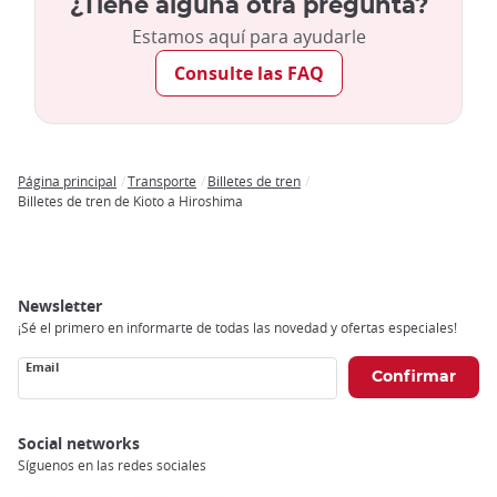
de Hiroshima como a la región en general. Los famosos
¿Tiene alguna otra pregunta?
tranvías de Hiroshima, gestionados por los Ferrocarriles
Estamos aquí para ayudarle
Eléctricos de Hiroshima, también hacen parada en la estación
Consulte las FAQ
de Hiroshima. Además, numerosas líneas de autobús salen
de la estación de Hiroshima o tienen paradas en ella. Al estar
cerca del Parque y Museo Conmemorativos de la Paz de
Hiroshima, está convenientemente cerca de las principales
atracciones de la ciudad.
Página principal
Transporte
Billetes de tren
Breadcrumb
Billetes de tren de Kioto a Hiroshima
Newsletter
¡Sé el primero en informarte de todas las novedad y ofertas especiales!
Email
Social networks
Síguenos en las redes sociales