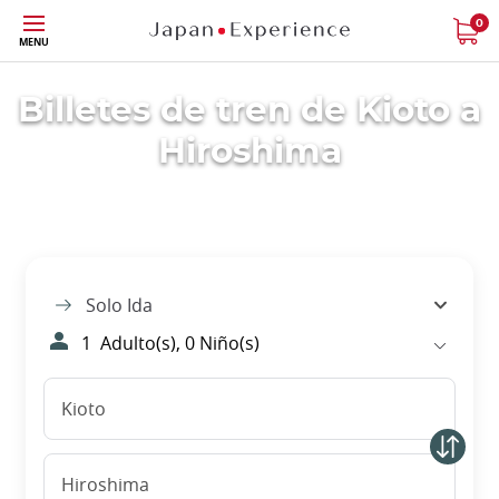
Tamaño
0
MENU
Billetes de tren de Kioto a
Hiroshima
Solo Ida
1
Adulto(s),
0
Niño(s)
Kioto
Hiroshima