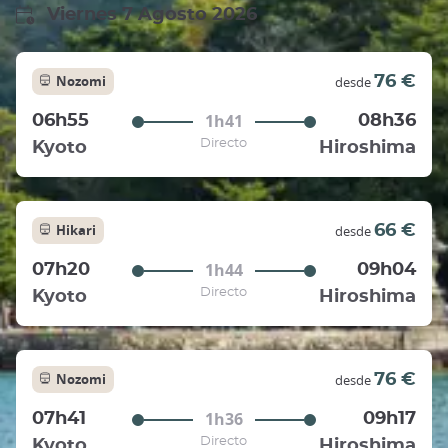
Viernes 7 Agosto 2026
Nozomi
76 €
desde
1h41
06h55
08h36
Directo
Kyoto
Hiroshima
Hikari
66 €
desde
1h44
07h20
09h04
Directo
Kyoto
Hiroshima
Nozomi
76 €
desde
1h36
07h41
09h17
Directo
Kyoto
Hiroshima