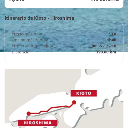
Itinerario de
Kioto
›
Hiroshima
Precio más bajo
58 €
Opción más rápida
1h40
Primera/última salida
06:35 / 22:18
Distancia
390.00 km