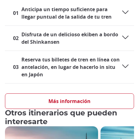
Anticipa un tiempo suficiente para
01
llegar puntual de la salida de tu tren
Disfruta de un delicioso ekiben a bordo
02
del Shinkansen
Reserva tus billetes de tren en línea con
03
antelación, en lugar de hacerlo in situ
en Japón
Viajar en tren en Japón
El sistema ferroviario japonés está súper desarrollado y es
Más información
una forma de transporte muy práctica, tanto para los locales
Otros itinerarios que pueden
como para los turistas. Por eso, tanto residentes como
visitantes se suben al tren casi a diario, ya sea en las líneas
interesarte
locales o en los famosos trenes bala Shinkansen. Si es la
primera vez que viajas a Japón, seguro que te preguntas qué
papel jugará el tren en tu aventura.