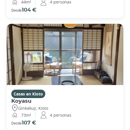
44m²
4 personas
104 €
Desde
Casas en Kioto
Koyasu
Ginkakuji, Kioto
73m²
4 personas
107 €
Desde