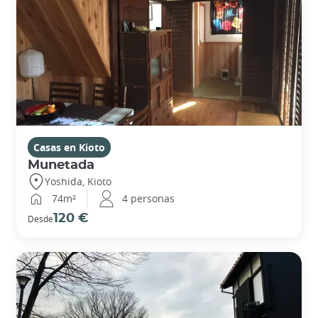
Casas en Kioto
Munetada
Yoshida, Kioto
74m²
4 personas
120 €
Desde