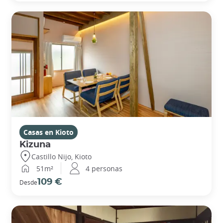
Casas en Kioto
Kizuna
Castillo Nijo, Kioto
51m²
4 personas
109 €
Desde