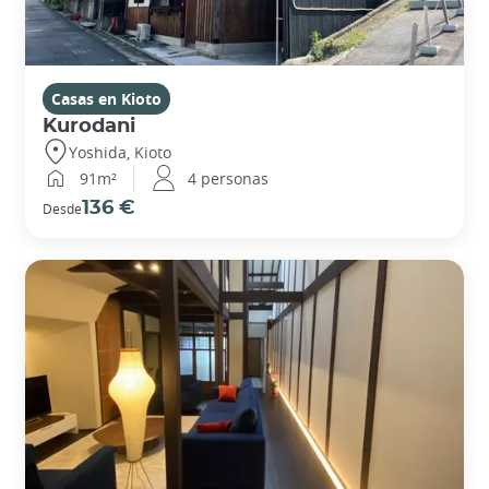
Casas en Kioto
Kurodani
Yoshida, Kioto
91m²
4 personas
136 €
Desde