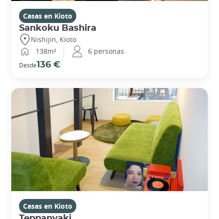
Casas en Kioto
Sankoku Bashira
Nishijin, Kioto
138m²
6 personas
136 €
Desde
Casas en Kioto
Teppanyaki