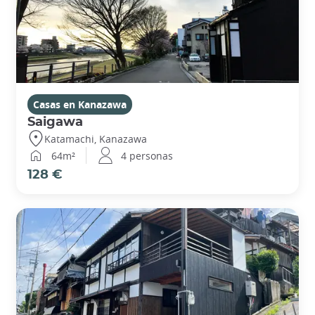
Casas en Kanazawa
Saigawa
Katamachi, Kanazawa
64m²
4 personas
128 €