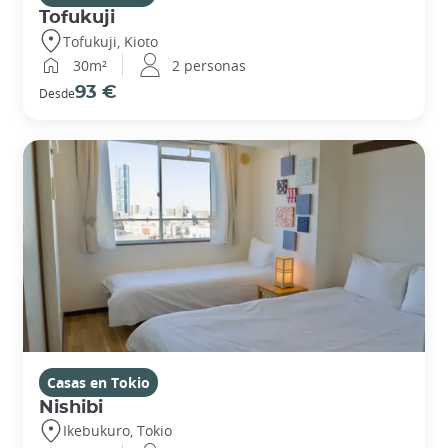
Tofukuji
Tofukuji, Kioto
30m²
2 personas
93 €
Desde
Casas en Tokio
Nishibi
Ikebukuro, Tokio