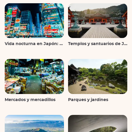
ofrece la mejor relación calidad-experiencia para
descubrir Japón en profundidad.
¿A qué esperas? Reserva ya el viaje que más te guste.
Viajes a medida: empieza desde cero o
personaliza un viaje prediseñado
Vida nocturna en Japón: salir, ver y beber
Templos y santuarios de Japón
Llama a un experto y comienza a planificar tu viaje a medida.
Sabemos que cada persona tiene expectativas diferentes, por
eso nuestro equipo está a tu disposición para encontrar el
itinerario personalizado que cumpla tus deseos.
Con más de 40 años de experiencia organizando viajes a
Japón y un equipo de expertos que han vivido o viajado por el
país, trabajamos contigo para diseñar el viaje de tus sueños.
Mercados y mercadillos
Parques y jardines