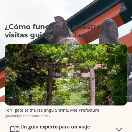
¿Cómo funcionan nuestras
visitas guiadas en Japón?
Torii gate at the Ise Jingu Shrine, Mie Prefecture
@iamlukyeee / Shutterstock
Un guía experto para un viaje