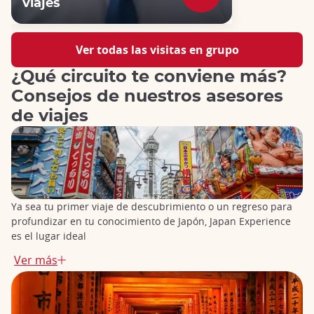
viajes
Ver todas las visitas en grupo
¿Qué circuito te conviene más?
Consejos de nuestros asesores
de viajes
Ya sea tu primer viaje de descubrimiento o un regreso para
profundizar en tu conocimiento de Japón, Japan Experience
es el lugar ideal
Explora el país acompañado por uno de nuestros guías
Ver más
expertos en un grupo reducido, ¡o con un recorrido
autoguiado!
No te limites a las grandes ciudades: hay lugares increíbles