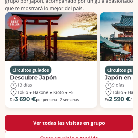
grupo por Japón, acompañado por un guía apasionado
que te mostrará lo mejor del país.
Circuitos guiados
Circuitos guia
Descubre Japón
Japón en u
13 días
9 días
Tokio ● Hakone ● Kioto ● +5
Tokio ● Hako
3 690 €
2 590 €
De
por persona - 2 semanas
En
/ pe
Ver todas las visitas en grupo