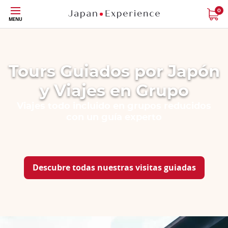
Tamaño
0
MENU
Tours Guiados por Japón
y Viajes en Grupo
Viajes todo incluido en grupos reducidos
con un guía experto
Descubre todas nuestras visitas guiadas