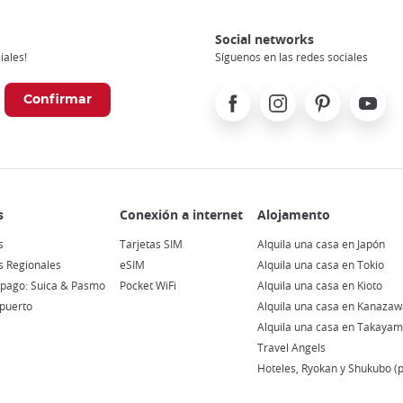
Social networks
iales!
Síguenos en las redes sociales
Facebook
Instagram
Pinterest
Youtube
s
Tarjetas SIM
Alquila una casa en Japón
ss Regionales
eSIM
Alquila una casa en Tokio
epago: Suica & Pasmo
Pocket WiFi
Alquila una casa en Kioto
puerto
Alquila una casa en Kanazaw
Alquila una casa en Takaya
Travel Angels
Hoteles, Ryokan y Shukubo 