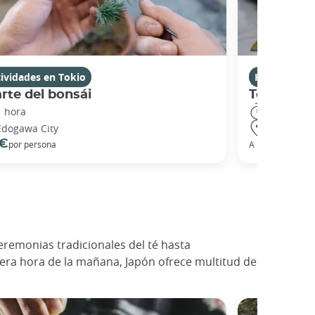
ividades en Tokio
Kanazawa
arte del bonsái
Teinture K
1 hora
2 horas
Edogawa City
Kanazawa
 €
32 
por persona
A partir de
eremonias tradicionales del té hasta
era hora de la mañana, Japón ofrece multitud de