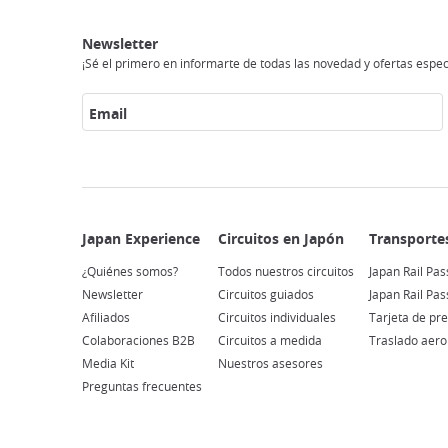
Japan
Circuitos
Transportes
Conexión
Alojamento
Actividades
Visitar
Experience
en
a
japón
Newsletter
Japón
internet
¡Sé el primero en informarte de todas las novedad y ofertas espec
Email
¿Quiénes somos?
Todos nuestros circuitos
Japan Rail Pas
Newsletter
Circuitos guiados
Japan Rail Pa
Afiliados
Circuitos individuales
Tarjeta de pr
Colaboraciones B2B
Circuitos a medida
Traslado aero
Media Kit
Nuestros asesores
Preguntas frecuentes