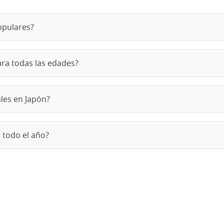
opulares?
ara todas las edades?
ales en Japón?
 todo el año?