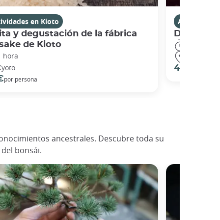
ividades en Kioto
Actividades
ita y degustación de la fábrica
Desayuno 
sake de Kioto
2 horas
1 hora
Chuo City
Kyoto
44 €
por pers
€
por persona
y conocimientos ancestrales. Descubre toda su
 del bonsái.