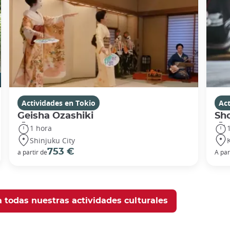
Actividades en Tokio
Act
Geisha Ozashiki
Sho
1 hora
Shinjuku City
753 €
a partir de
A par
 todas nuestras actividades culturales