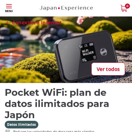
Tamaño
0
Close
MENU
Conexión a internet
Ver todos
Pocket WiFi: plan de
datos ilimitados para
Japón
Datos ilimitados
Red con las velocidades de descarga más rápidas