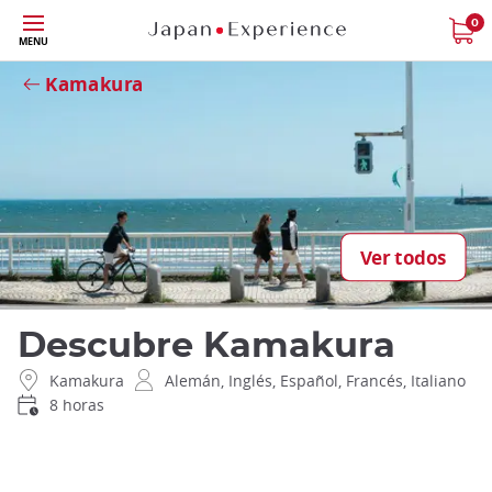
Tamaño
0
Close
MENU
Kamakura
Ver todos
Descubre Kamakura
Kamakura
Alemán, Inglés, Español, Francés, Italiano
8 horas