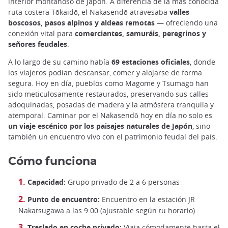
interior montañoso de Japón. A diferencia de la más conocida
ruta costera Tōkaidō, el Nakasendō atravesaba
valles
boscosos, pasos alpinos y aldeas remotas
— ofreciendo una
conexión vital para
comerciantes, samuráis, peregrinos y
señores feudales
.
A lo largo de su camino había
69 estaciones oficiales
, donde
los viajeros podían descansar, comer y alojarse de forma
segura. Hoy en día, pueblos como Magome y Tsumago han
sido meticulosamente restaurados, preservando sus calles
adoquinadas, posadas de madera y la atmósfera tranquila y
atemporal. Caminar por el Nakasendō hoy en día no solo es
un viaje escénico por los paisajes naturales de Japón
, sino
también un encuentro vivo con el patrimonio feudal del país.
Cómo funciona
Capacidad:
Grupo privado de 2 a 6 personas
Punto de encuentro:
Encuentro en la estación JR
Nakatsugawa a las 9:00 (ajustable según tu horario)
Traslado en coche privado:
Viaja cómodamente hasta el