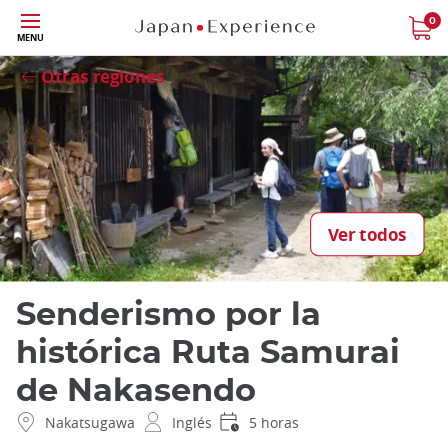
Tamaño
0
Close
MENU
Otras regiones
Ver todos
Senderismo por la
histórica Ruta Samurai
de Nakasendo
Nakatsugawa
Inglés
5 horas