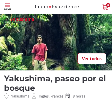
Tamaño
0
Close
MENU
Yakushima
Ver todos
Yakushima, paseo por el
bosque
Yakushima
Inglés, Francés
8 horas