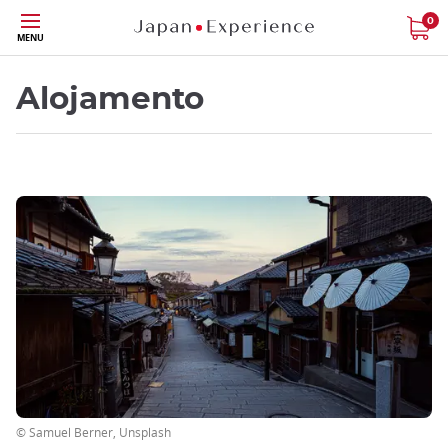
Tamaño
0
MENU
Alojamento
© Samuel Berner, Unsplash