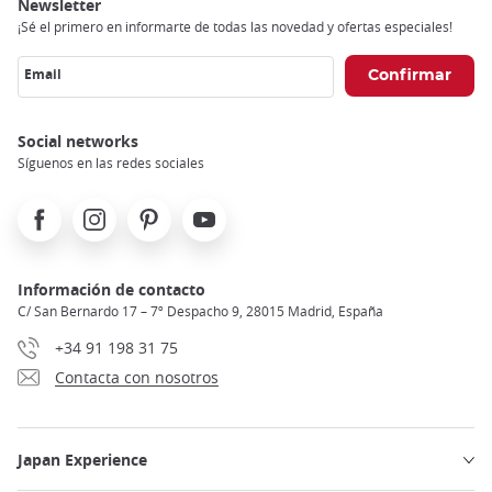
trap
Newsletter
after
¡Sé el primero en informarte de todas las novedad y ofertas especiales!
an
iframe
Email
Social networks
Síguenos en las redes sociales
Facebook
Instagram
Pinterest
Youtube
Información de contacto
C/ San Bernardo 17 – 7º Despacho 9, 28015 Madrid, España
+34 91 198 31 75
Contacta con nosotros
Japan Experience