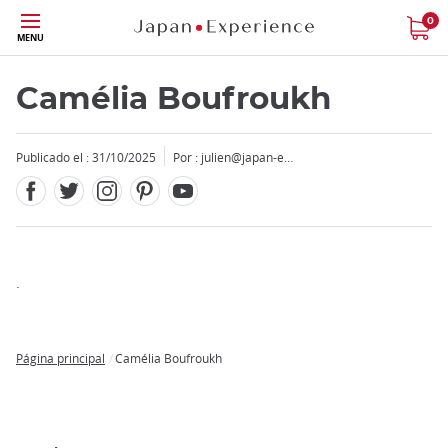
Facebook
Twitter
Instagram
Pinterest
Youtube
Tamaño
0
MENU
Camélia Boufroukh
Publicado el : 31/10/2025
Por :
julien@japan-e…
Close
Add
.
mask
focusable
element
Página principal
Camélia Boufroukh
for
Breadcrumb
loop
on
focus