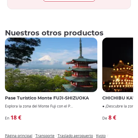
Nuestros otros productos
Pase Turístico Monte FUJI-SHIZUOKA
CHICHIBU KAWAGOE 
Explora la zona del Monte Fuji con el
P
● ¡Descubre la zona 
18 €
8 €
En
De
Página principal
Transporte
Traslado aeropuerto
Kyoto