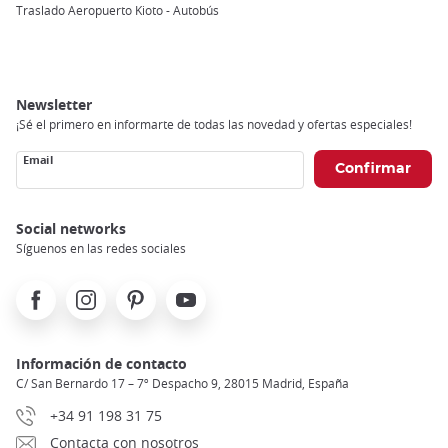
Breadcrumb
Traslado Aeropuerto Kioto - Autobús
Newsletter
¡Sé el primero en informarte de todas las novedad y ofertas especiales!
Email
Social networks
Síguenos en las redes sociales
Facebook
Instagram
Pinterest
Youtube
Información de contacto
C/ San Bernardo 17 – 7º Despacho 9, 28015 Madrid, España
+34 91 198 31 75
Contacta con nosotros