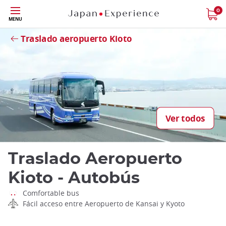
Tamaño
0
Close
MENU
Traslado aeropuerto Kioto
Ver todos
Traslado Aeropuerto
Kioto - Autobús
Comfortable bus
Fácil acceso entre Aeropuerto de Kansai y Kyoto