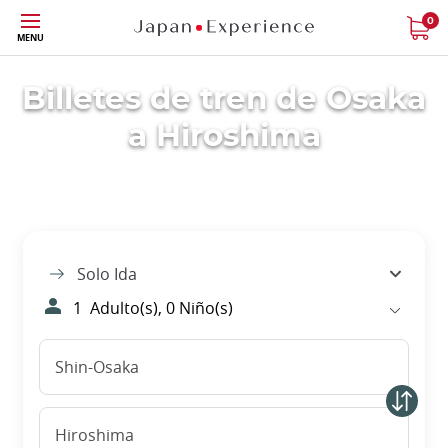
Tamaño
0
MENU
Billetes de tren de Osaka
a Hiroshima
Solo Ida
1
Adulto(s),
0
Niño(s)
Shin-Osaka
Hiroshima