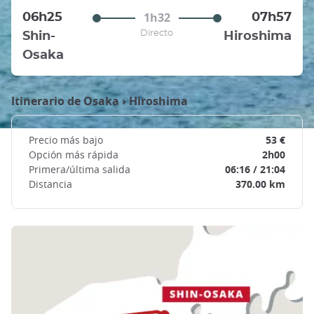
1h32
06h25
07h57
Directo
Shin-
Hiroshima
Osaka
Itinerario de
Osaka
›
Hiroshima
Precio más bajo
53 €
Opción más rápida
2h00
Primera/última salida
06:16 / 21:04
Distancia
370.00 km