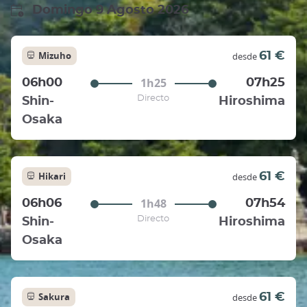
Domingo 9 Agosto 2026
Mizuho
61 €
desde
1h25
06h00
07h25
Directo
Shin-
Hiroshima
Osaka
Hikari
61 €
desde
1h48
06h06
07h54
Directo
Shin-
Hiroshima
Osaka
Sakura
61 €
desde