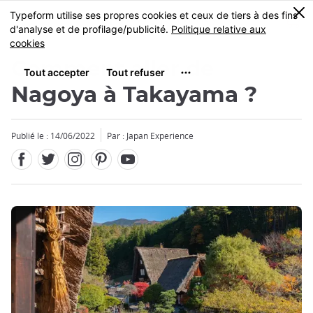
Facebook
Twitter
Instagram
Pinterest
Youtube
Skip
0
MENU
to
main
content
Comment aller de
Nagoya à Takayama ?
Publié le : 14/06/2022
Par : Japan Experience
Fermer