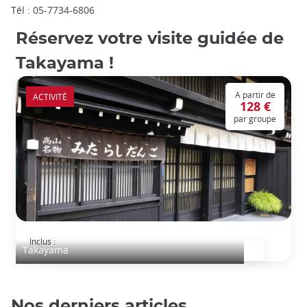
Tél : 05-7734-6806
Réservez votre visite guidée de
Takayama !
A partir de
ACTIVITÉ
128 €
par groupe
Découverte de Takayama, demi-journée
Inclus :
Takayama
Nos derniers articles