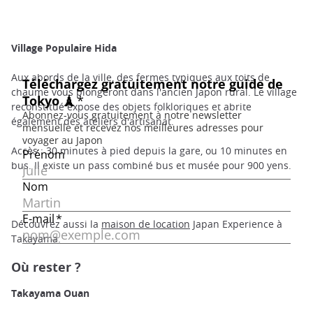
Village Populaire Hida
Aux abords de la ville, des fermes typiques aux toits de
chaume vous plongeront dans l'ancien Japon rural. Le village
reconstitué expose des objets folkloriques et abrite
également des ateliers d'artisanat.
Accès : 30 minutes à pied depuis la gare, ou 10 minutes en
bus. Il existe un pass combiné bus et musée pour 900 yens.
Découvrez aussi la
maison de location
Japan Experience à
Takayama.
Où rester ?
Takayama Ouan