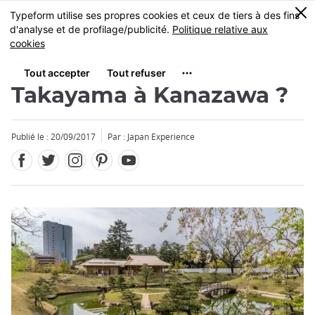
Facebook
Twitter
Instagram
Pinterest
Youtube
Skip
0
MENU
to
main
content
Comment aller de
Takayama à Kanazawa ?
Publié le : 20/09/2017
Par : Japan Experience
Fermer