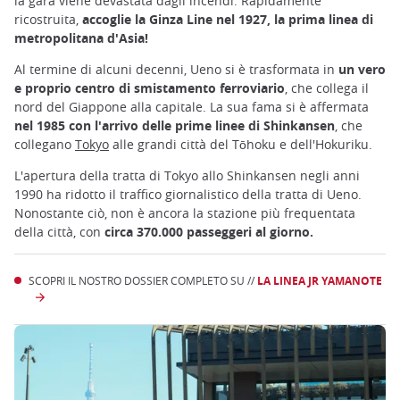
la gara viene devastata dagli incendi. Rapidamente
ricostruita,
accoglie la Ginza Line nel 1927, la prima linea di
metropolitana d'Asia!
Al termine di alcuni decenni, Ueno si è trasformata in
un vero
e proprio centro di smistamento ferroviario
, che collega il
nord del Giappone alla capitale. La sua fama si è affermata
nel 1985 con l'arrivo delle prime linee di Shinkansen
, che
collegano
Tokyo
alle grandi città del Tōhoku e dell'Hokuriku.
L'apertura della tratta di Tokyo allo Shinkansen negli anni
1990 ha ridotto il traffico giornalistico della tratta di Ueno.
Nonostante ciò, non è ancora la stazione più frequentata
della città, con
circa 370.000 passeggeri al giorno.
SCOPRI IL NOSTRO DOSSIER COMPLETO SU //
LA LINEA JR YAMANOTE