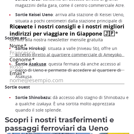
magazzini della gara, come il centro commerciale Atre.
Sortie Keisei Ueno
: arriva alla stazione di Keisei Ueno,
situata a pochi centimetri dalla stazione principale di
Ueno.
Sorties est
Sortie Hirokoji
: situata a valle (niveau 5b), offre un
accesso diretto al quartiere commerciale di Ameyoko.
Sortie
Asakusa
: questa fermata dà anche accesso al
parco di Ueno e permette di accedere al quartiere di
Asakusa.
Sortie ouest
Sortie Shinobazu:
dà accesso allo stagno di Shinobazu e
a qualche
izakaya
. È una sortita molto apprezzata
quando il sole splende.
Scopri i nostri trasferimenti e
passaggi ferroviari da Ueno