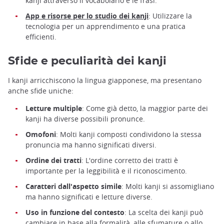
kanji attraverso il vocabolario e le frasi.
App e risorse per lo studio dei kanji
: Utilizzare la
tecnologia per un apprendimento e una pratica
efficienti.
Sfide e peculiarità dei kanji
I kanji arricchiscono la lingua giapponese, ma presentano
anche sfide uniche:
Letture multiple
: Come già detto, la maggior parte dei
kanji ha diverse possibili pronunce.
Omofoni
: Molti kanji composti condividono la stessa
pronuncia ma hanno significati diversi.
Ordine dei tratti
: L'ordine corretto dei tratti è
importante per la leggibilità e il riconoscimento.
Caratteri dall'aspetto simile
: Molti kanji si assomigliano
ma hanno significati e letture diverse.
Uso in funzione del contesto
: La scelta dei kanji può
cambiare in base alla formalità, alle sfumature o allo