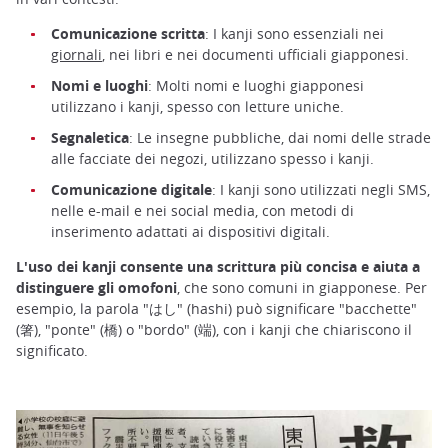
Comunicazione scritta
: I kanji sono essenziali nei
giornali
, nei libri e nei documenti ufficiali giapponesi.
Nomi e luoghi
: Molti nomi e luoghi giapponesi
utilizzano i kanji, spesso con letture uniche.
Segnaletica
: Le insegne pubbliche, dai nomi delle strade
alle facciate dei negozi, utilizzano spesso i kanji.
Comunicazione digitale
: I kanji sono utilizzati negli SMS,
nelle e-mail e nei social media, con metodi di
inserimento adattati ai dispositivi digitali.
L'uso dei kanji consente una scrittura più concisa e aiuta a
distinguere gli omofoni
, che sono comuni in giapponese. Per
esempio, la parola "はし" (hashi) può significare "bacchette"
(箸), "ponte" (橋) o "bordo" (端), con i kanji che chiariscono il
significato.