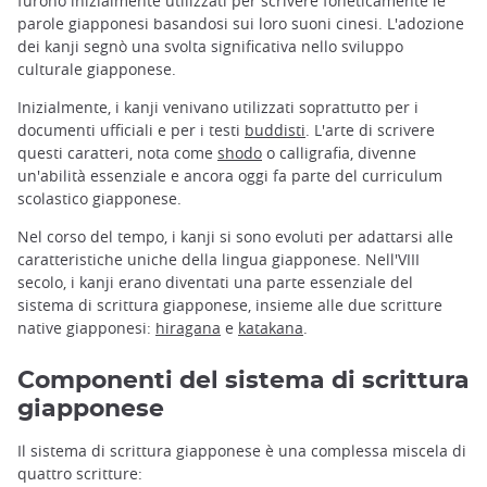
furono inizialmente utilizzati per scrivere foneticamente le
parole giapponesi basandosi sui loro suoni cinesi. L'adozione
dei kanji segnò una svolta significativa nello sviluppo
culturale giapponese.
Inizialmente, i kanji venivano utilizzati soprattutto per i
documenti ufficiali e per i testi
buddisti
. L'arte di scrivere
questi caratteri, nota come
shodo
o calligrafia, divenne
un'abilità essenziale e ancora oggi fa parte del curriculum
scolastico giapponese.
Nel corso del tempo, i kanji si sono evoluti per adattarsi alle
caratteristiche uniche della lingua giapponese. Nell'VIII
secolo, i kanji erano diventati una parte essenziale del
sistema di scrittura giapponese, insieme alle due scritture
native giapponesi:
hiragana
e
katakana
.
Componenti del sistema di scrittura
giapponese
Il sistema di scrittura giapponese è una complessa miscela di
quattro scritture: