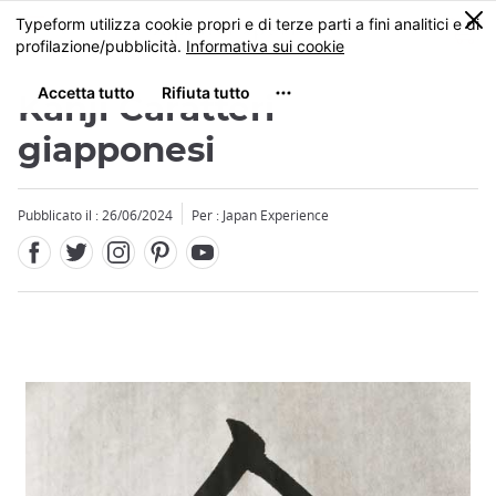
Facebook
Twitter
Instagram
Pinterest
Youtube
Skip
0
MENU
to
main
content
Kanji Caratteri
giapponesi
Pubblicato il : 26/06/2024
Per : Japan Experience