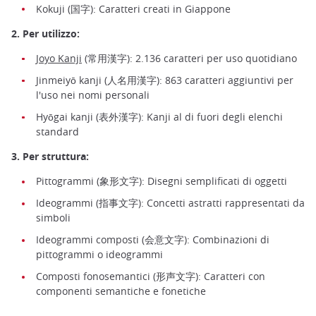
Kokuji (国字): Caratteri creati in Giappone
2. Per utilizzo:
Joyo Kanji
(常用漢字): 2.136 caratteri per uso quotidiano
Jinmeiyō kanji (人名用漢字): 863 caratteri aggiuntivi per
l'uso nei nomi personali
Hyōgai kanji (表外漢字): Kanji al di fuori degli elenchi
standard
3. Per struttura:
Pittogrammi (象形文字): Disegni semplificati di oggetti
Ideogrammi (指事文字): Concetti astratti rappresentati da
simboli
Ideogrammi composti (会意文字): Combinazioni di
pittogrammi o ideogrammi
Composti fonosemantici (形声文字): Caratteri con
componenti semantiche e fonetiche