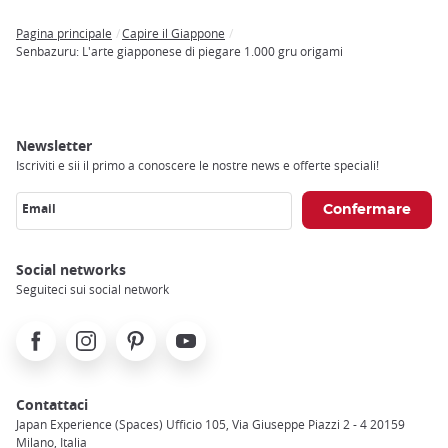
Pagina principale
Capire il Giappone
Breadcrumb
Senbazuru: L'arte giapponese di piegare 1.000 gru origami
Newsletter
Iscriviti e sii il primo a conoscere le nostre news e offerte speciali!
Email
Social networks
Seguiteci sui social network
Facebook
Instagram
Pinterest
Youtube
Contattaci
Japan Experience (Spaces) Ufficio 105, Via Giuseppe Piazzi 2 - 4 20159
Milano, Italia