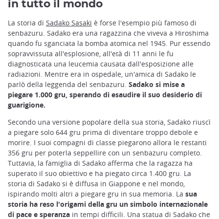
in tutto il mondo
La storia di
Sadako Sasaki
è forse l'esempio più famoso di
senbazuru. Sadako era una ragazzina che viveva a Hiroshima
quando fu sganciata la bomba atomica nel 1945. Pur essendo
sopravvissuta all'esplosione, all'età di 11 anni le fu
diagnosticata una leucemia causata dall'esposizione alle
radiazioni. Mentre era in ospedale, un'amica di Sadako le
parlò della leggenda del senbazuru.
Sadako si mise a
piegare 1.000 gru, sperando di esaudire il suo desiderio di
guarigione.
Secondo una versione popolare della sua storia, Sadako riuscì
a piegare solo 644 gru prima di diventare troppo debole e
morire. I suoi compagni di classe piegarono allora le restanti
356 gru per poterla seppellire con un senbazuru completo.
Tuttavia, la famiglia di Sadako afferma che la ragazza ha
superato il suo obiettivo e ha piegato circa 1.400 gru. La
storia di Sadako si è diffusa in Giappone e nel mondo,
ispirando molti altri a piegare gru in sua memoria. La
sua
storia ha reso l'origami della gru un simbolo internazionale
di pace e speranza
in tempi difficili. Una statua di Sadako che