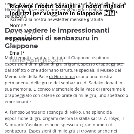
regge una gru origami dorata si trova nel Parco della Pace di
Hiroshima, dove ogni anno vengono offerti migliaia di
senbazuru.
Dove vedere le impressionanti
esposizioni di senbazuru in
Giappone
Molti templi e santuari in tutto il Giappone ospitano
esposizioni di migliaia di gru origami, spesso drappeggiate
dal soffitto o che adornano strutture speciali. Il Museo del
Memoriale della Pace
di Hiroshima
ospita una mostra
permanente delle gru e dei senbazuru di Sadako donati in
sua memoria. L'iconico
Memoriale della Pace di Hiroshima
è
drappeggiato con catene colorate di mille gru, uno spettacolo
emozionante.
Al famoso Santuario Toshogu di
Nikko
, una splendida
esposizione di gru origami decora la stalla sacra. A Tokyo, il
Santuario Yasukuni espone spesso un gran numero di
senbazuru. Esposizioni di mille gru si trovano anche nei