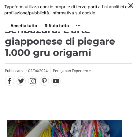
Facebook
Twitter
Instagram
Pinterest
Youtube
Skip
0
MENU
to
main
content
Senbazuru: L'arte
giapponese di piegare
1.000 gru origami
Pubblicato il : 02/04/2024
Per : Japan Experience