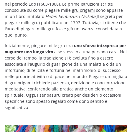
nel periodo Edo (1603-1868). Le prime istruzioni scritte
conosciute su come piegare mille
gru origami
sono apparse
in un libro intitolato
Hiden Senbazuru Orikata
(Il segreto per
piegare mille gru) pubblicato nel 1797. Tuttavia, si ritiene che
l'atto di piegare mille gru fosse già un'usanza consolidata a
quel punto.
Inizialmente, piegare mille gru era
uno sforzo intrapreso per
augurare una lunga vita
a se stessi o a una persona cara. Nel
corso del tempo, la tradizione si è evoluta fino a essere
associata all'augurio di guarigione da una malattia o da un
infortunio, di felicità e fortuna nel matrimonio, di successo
nelle proprie attività o di pace nel mondo. Piegare un migliaio
di gru origami richiede pazienza, dedizione e concentrazione
meditativa, conferendo alla pratica anche un elemento
spirituale. Oggi, i senbazuru creati per desideri o occasioni
specifiche sono spesso regalati come dono sentito e
significativo.