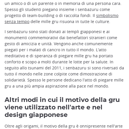
un amico o di un parente o in memoria di una persona cara.
Spesso gli studenti piegano insieme i senbazuru come
progetto di team-building o di raccolta fondi. Il
simbolismo
senza tempo
delle mille gru risuona in tutte le culture.
I senbazuru sono stati donati ai templi giapponesi e ai
monumenti commemorativi dai benefattori stranieri come
gesto di amicizia e unità. Vengono anche comunemente
piegati per i malati di cancro in tutto il mondo. L'atto
meditativo e di speranza di piegare mille gru ha portato
conforto e scopo a molti durante le lotte per la salute. In
seguito allo tsunami del 2011, i senbazuru si sono riversati da
tutto il mondo nelle zone colpite come dimostrazione di
solidarietà. Spesso le persone dedicano l'atto di piegare mille
gru a una più ampia aspirazione alla pace nel mondo.
Altri modi in cui il motivo della gru
viene utilizzato nell'arte e nel
design giapponese
Oltre agli origami, il motivo della gru è onnipresente nell'arte