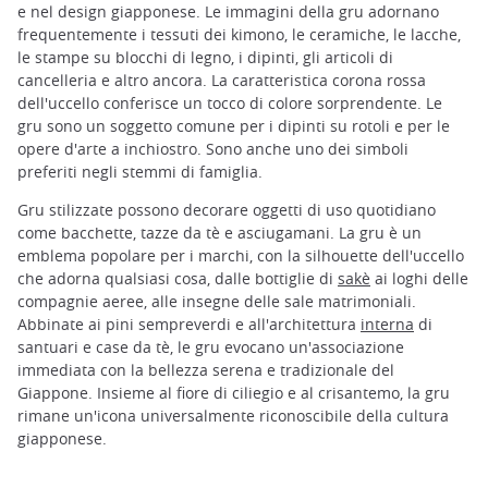
e nel design giapponese. Le immagini della gru adornano
frequentemente i tessuti dei kimono, le ceramiche, le lacche,
le stampe su blocchi di legno, i dipinti, gli articoli di
cancelleria e altro ancora. La caratteristica corona rossa
dell'uccello conferisce un tocco di colore sorprendente. Le
gru sono un soggetto comune per i dipinti su rotoli e per le
opere d'arte a inchiostro. Sono anche uno dei simboli
preferiti negli stemmi di famiglia.
Gru stilizzate possono decorare oggetti di uso quotidiano
come bacchette, tazze da tè e asciugamani. La gru è un
emblema popolare per i marchi, con la silhouette dell'uccello
che adorna qualsiasi cosa, dalle bottiglie di
sakè
ai loghi delle
compagnie aeree, alle insegne delle sale matrimoniali.
Abbinate ai pini sempreverdi e all'architettura
interna
di
santuari e case da tè, le gru evocano un'associazione
immediata con la bellezza serena e tradizionale del
Giappone. Insieme al fiore di ciliegio e al crisantemo, la gru
rimane un'icona universalmente riconoscibile della cultura
giapponese.