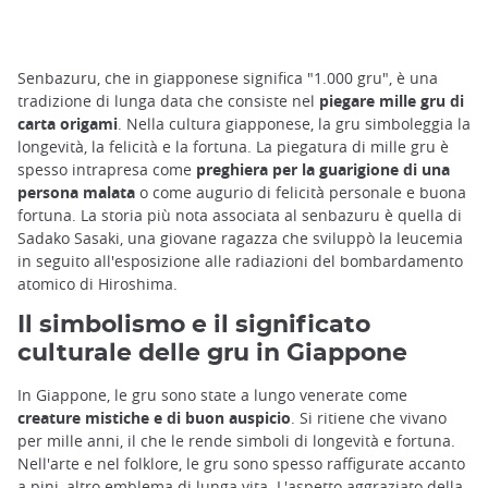
Senbazuru, che in giapponese significa "1.000 gru", è una
tradizione di lunga data che consiste nel
piegare mille gru di
carta origami
. Nella cultura giapponese, la gru simboleggia la
longevità, la felicità e la fortuna. La piegatura di mille gru è
spesso intrapresa come
preghiera per la guarigione di una
persona malata
o come augurio di felicità personale e buona
fortuna. La storia più nota associata al senbazuru è quella di
Sadako Sasaki, una giovane ragazza che sviluppò la leucemia
in seguito all'esposizione alle radiazioni del bombardamento
atomico di Hiroshima.
Il simbolismo e il significato
culturale delle gru in Giappone
In Giappone, le gru sono state a lungo venerate come
creature mistiche e di buon auspicio
. Si ritiene che vivano
per mille anni, il che le rende simboli di longevità e fortuna.
Nell'arte e nel folklore, le gru sono spesso raffigurate accanto
a pini, altro emblema di lunga vita. L'aspetto aggraziato della