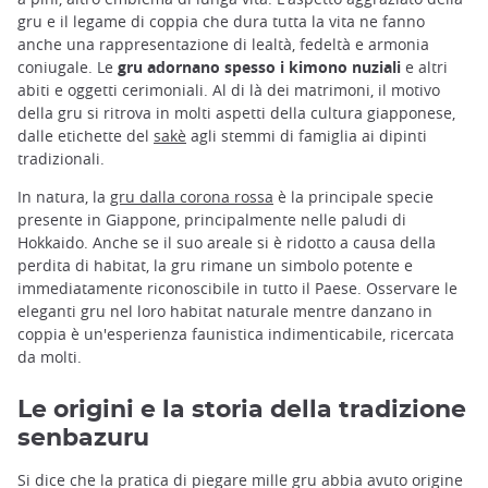
gru e il legame di coppia che dura tutta la vita ne fanno
anche una rappresentazione di lealtà, fedeltà e armonia
coniugale. Le
gru adornano spesso i kimono nuziali
e altri
abiti e oggetti cerimoniali. Al di là dei matrimoni, il motivo
della gru si ritrova in molti aspetti della cultura giapponese,
dalle etichette del
sakè
agli stemmi di famiglia ai dipinti
tradizionali.
In natura, la
gru dalla corona rossa
è la principale specie
presente in Giappone, principalmente nelle paludi di
Hokkaido. Anche se il suo areale si è ridotto a causa della
perdita di habitat, la gru rimane un simbolo potente e
immediatamente riconoscibile in tutto il Paese. Osservare le
eleganti gru nel loro habitat naturale mentre danzano in
coppia è un'esperienza faunistica indimenticabile, ricercata
da molti.
Le origini e la storia della tradizione
senbazuru
Si dice che la pratica di piegare mille gru abbia avuto origine