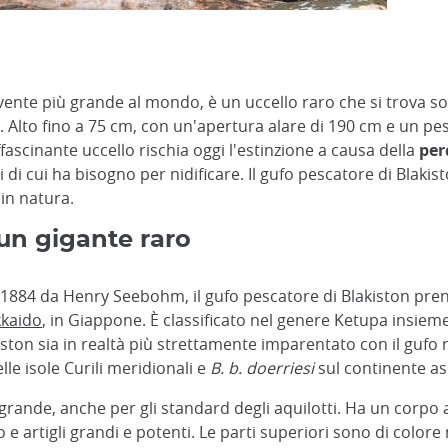
ivente più grande al mondo, è un uccello raro che si trova sol
Alto fino a 75 cm, con un'apertura alare di 190 cm e un peso 
fascinante uccello rischia oggi l'estinzione a causa della
per
ari di cui ha bisogno per nidificare. Il gufo pescatore di Blak
 in natura.
un gigante raro
l 1884 da Henry Seebohm, il gufo pescatore di Blakiston pre
kaido
, in Giappone. È classificato nel genere Ketupa insieme 
ston sia in realtà più strettamente imparentato con il gufo 
le isole Curili meridionali e
B. b. doerriesi
sul continente asi
 grande, anche per gli standard degli aquilotti. Ha un corpo
o e artigli grandi e potenti. Le parti superiori sono di colo