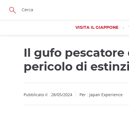
Facebook
Twitter
Instagram
Pinterest
Youtube
Skip
to
main
content
VISITA IL GIAPPONE
Il gufo pescatore d
pericolo di estin
Pubblicato il : 28/05/2024
Per : Japan Experience