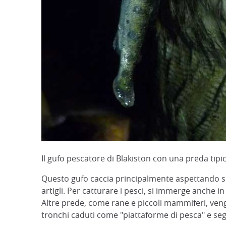
Il gufo pescatore di Blakiston con una preda tipi
Questo gufo caccia principalmente aspettando su u
artigli. Per catturare i pesci, si immerge anche
Altre prede, come rane e piccoli mammiferi, vengo
tronchi caduti come "piattaforme di pesca" e se