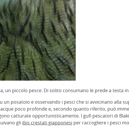
ca, un piccolo pesce. Di solito consumano le prede a testa in
n posatoio e osservando i pesci che si avvicinano alla super
 in acque poco profonde e, secondo quanto riferito, può im
no catturate opportunisticamente. I gufi pescatori di Blakis
guivano gli
ibis crestati giapponesi
per raccogliere i pesci mor