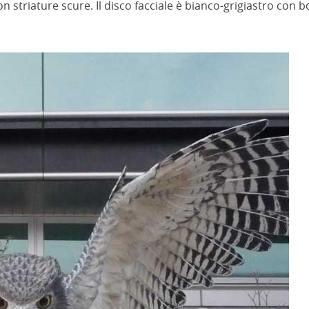
n striature scure. Il disco facciale è bianco-grigiastro con bo