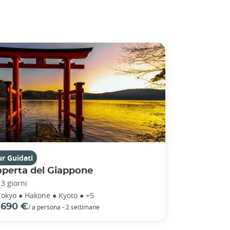
r Guidati
operta del Giappone
13 giorni
Tokyo ● Hakone ● Kyoto ● +5
 690 €
/ a persona - 2 settimane