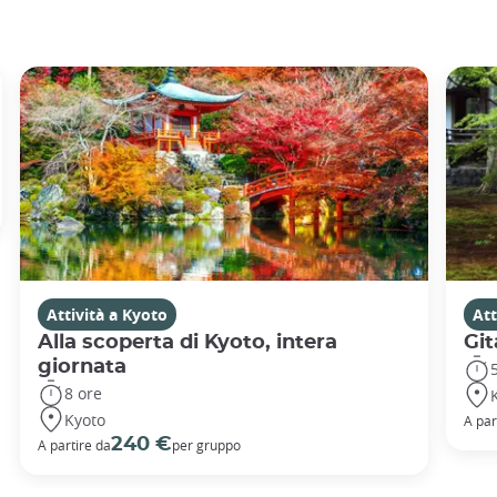
Attività a Kyoto
Att
Alla scoperta di Kyoto, intera
Git
giornata
8 ore
Kyoto
A par
240 €
A partire da
per gruppo