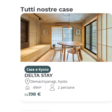
Tutti nostre case
Case a Kyoto
DELTA STAY
Demachiyanagi, Kyoto
49m²
2 persone
198 €
Da