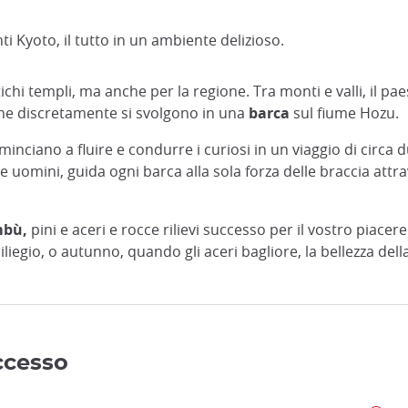
i Kyoto, il tutto in un ambiente delizioso.
ichi templi, ma anche per la regione. Tra monti e valli, il
ne discretamente si svolgono in una
barca
sul fiume Hozu.
nciano a fluire e condurre i curiosi in un viaggio di circa 
tre uomini, guida ogni barca alla sola forza delle braccia att
mbù,
pini e aceri e rocce rilievi successo per il vostro piacer
ciliegio, o autunno, quando gli aceri bagliore, la bellezza de
accesso