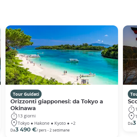
Tour Guidati
Tou
Orizzonti giapponesi: da Tokyo a
Sc
Okinawa
13 giorni
Tokyo ● Hakone ● Kyoto ● +2
3
Da
3 490 €
Da
/ pers - 2 settimane