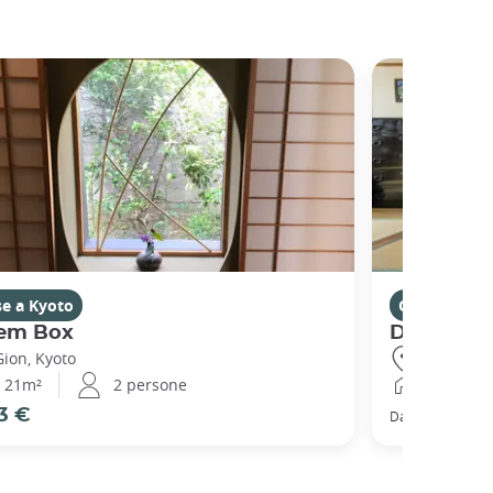
se a Kyoto
Case a Kyot
em Box
Demachi
Gion, Kyoto
Demachiya
21m²
2 persone
51m²
3 €
66 €
Da