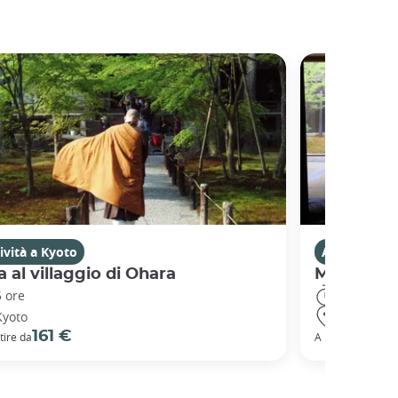
ività a Kyoto
Attività a K
a al villaggio di Ohara
Meditazio
5 ore
2 ore
Kyoto
Kyoto
161 €
92
tire da
A partire da