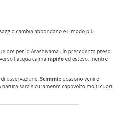
 paesaggio cambia abbondano e il modo più
due ore per 'd Arashiyama . In precedenza preso
raverso l'acqua calma
rapido
ed esteso, mentre
e di osservazione.
Scimmie
possono venire
lla natura sarà sicuramente capovolto molti cuori.