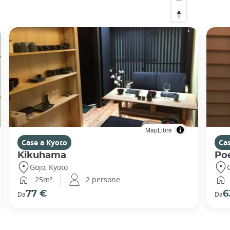
MapLibre
Case a Kyoto
Ca
Kikuhama
Po
Gojo, Kyoto
25m²
2 persone
77 €
6
Da
Da