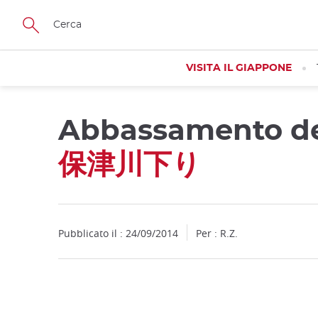
Facebook
Twitter
Instagram
Pinterest
Youtube
Skip
to
main
content
VISITA IL GIAPPONE
Abbassamento de
Close
保津川下り
Pubblicato il : 24/09/2014
Per : R.Z.