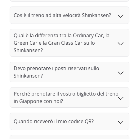
collegano rapidamente le due città in
30 minuti
, offrendo un
modo rapido ed efficiente di viaggiare da una metropoli
Cos'è il treno ad alta velocità Shinkansen?
all'altra. Sedetevi, rilassatevi e ammirate il paesaggio che
scorre attraverso i finestrini panoramici dello Shinkansen.
Lungo il tragitto potrete ammirare i magnifici paesaggi urbani
Qual è la differenza tra la Ordinary Car, la
e naturali del Giappone.
Green Car e la Gran Class Car sullo
Shinkansen?
Devo prenotare i posti riservati sullo
Shinkansen?
Perché prenotare il vostro biglietto del treno
in Giappone con noi?
Quando riceverò il mio codice QR?