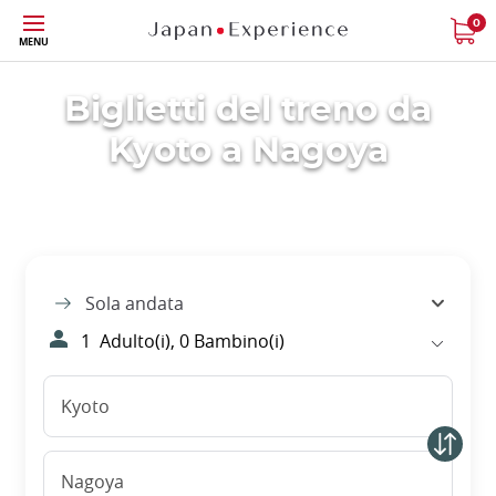
Skip
0
MENU
to
main
content
Biglietti del treno da
Kyoto a Nagoya
Sola andata
1
Adulto(i),
0
Bambino(i)
Kyoto
Nagoya