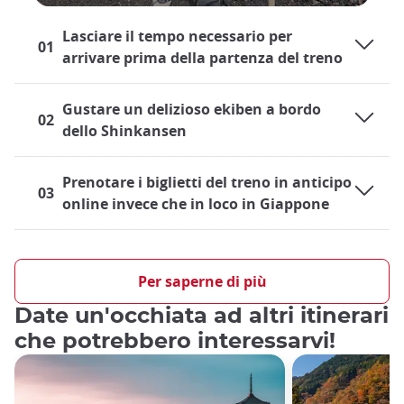
Lasciare il tempo necessario per
01
arrivare prima della partenza del treno
Gustare un delizioso ekiben a bordo
02
dello Shinkansen
Prenotare i biglietti del treno in anticipo
03
online invece che in loco in Giappone
Viaggiare in treno in Giappone
Il sistema ferroviario giapponese è molto sviluppato ed è un
Per saperne di più
mezzo di trasporto estremamente pratico sia per i residenti
Date un'occhiata ad altri itinerari
che per i turisti, che si trovano a utilizzare il treno quasi ogni
giorno, sia per le linee locali che per i famosi treni proiettile
che potrebbero interessarvi!
Shinkansen. Per chi visita il Giappone per la prima volta,
l'importanza del treno durante il viaggio è innegabile.
Anche se l'uso dei treni in Giappone è molto comune, ci sono