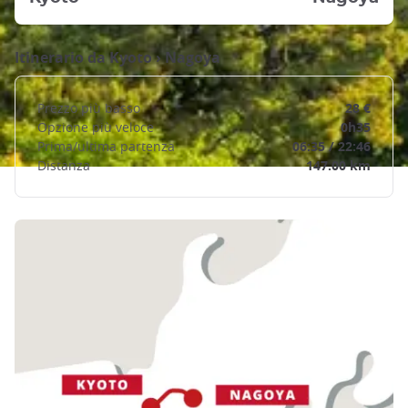
Itinerario da
Kyoto
›
Nagoya
Prezzo più basso
28 €
Opzione più veloce
0h35
Prima/ultima partenza
06:35 / 22:46
Distanza
147.00 km