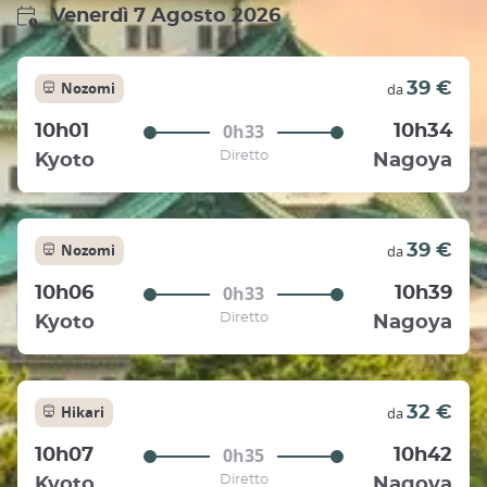
Venerdì 7 Agosto 2026
Nozomi
39 €
da
0h33
10h01
10h34
Diretto
Kyoto
Nagoya
Nozomi
39 €
da
0h33
10h06
10h39
Diretto
Kyoto
Nagoya
Hikari
32 €
da
0h35
10h07
10h42
Diretto
Kyoto
Nagoya