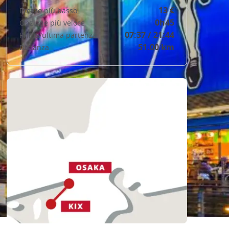
13 €
Prezzo più basso
0h45
Opzione più veloce
07:37 / 21:44
Prima/ultima partenza
51.00 km
Distanza