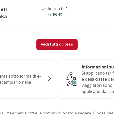
Ordinario (2.ª)
h01
15 €
da
aka
Vedi tutti gli orari
Informazioni su
Si applicano tari
senta sotto forma di e-
e della classe del
 scambiarlo nelle
viaggiatori sono c
!
applicano dai 6 a
ria (2ª) e Verde (1ª) e le opzioni di posto a sedere. È possibil