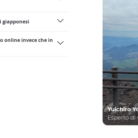
ni giapponesi
po online invece che in
Yuichiro 
Esperto di 
one