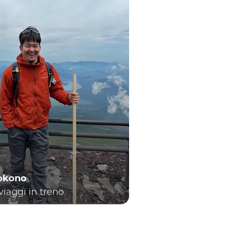
Yokono
viaggi in treno