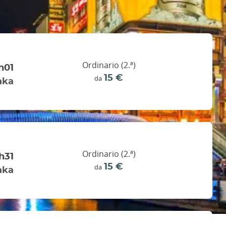
Ordinario (2.ª)
h01
15 €
da
aka
Ordinario (2.ª)
h31
15 €
da
aka