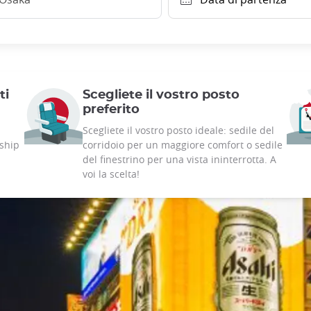
ti
Scegliete il vostro posto
preferito
Scegliete il vostro posto ideale: sedile del
rship
corridoio per un maggiore comfort o sedile
del finestrino per una vista ininterrotta. A
voi la scelta!