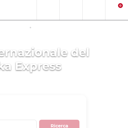
0
IT
EUR
Ubicazione
Contact
Log in
Carrello
IN GIAPPONE
ATTIVITA
ternazionale del
uka Express
Ricerca