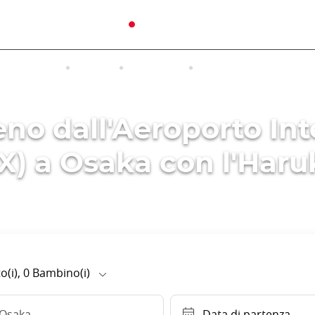
TRASPORTI
TOUR
ALLOGGI
ACCESO A INTERNET 
eno dall'Aeroporto In
X) a Osaka con l'Har
o(i),
0
Bambino(i)
Osaka
Data di partenza