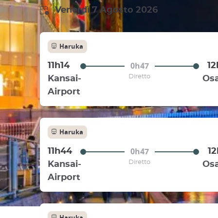
Venerdì 7 Agosto 2026
Haruka
0h47
11h14
12
Diretto
Kansai-
Os
Airport
Haruka
0h47
11h44
12
Diretto
Kansai-
Os
Airport
Haruka