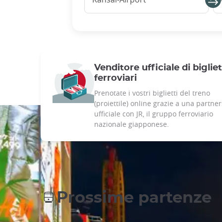
Venditore ufficiale di bigliet
ferroviari
Prenotate i vostri biglietti del treno
(proiettile) online grazie a una partne
ufficiale con JR, il gruppo ferroviario
nazionale giapponese.
Prossime partenze