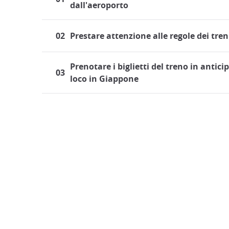
dall'aeroporto
02
Prestare attenzione alle regole dei tre
Prenotare i biglietti del treno in antici
03
loco in Giappone
Viaggiare in treno in Giapp