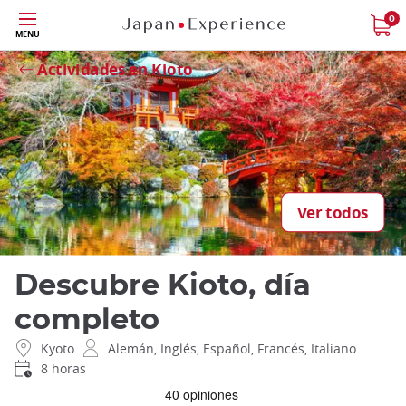
Tamaño
0
MENU
Close
Actividades en Kioto
Ver todos
Descubre Kioto, día
completo
Kyoto
Alemán, Inglés, Español, Francés, Italiano
8 horas