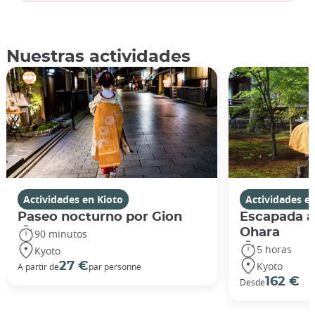
Nuestras actividades
Actividades en Kioto
Actividades e
Paseo nocturno por Gion
Escapada a
Ohara
90 minutos
5 horas
Kyoto
Kyoto
27 €
A partir de
par personne
162 €
Desde