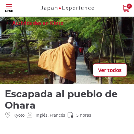
Tamaño
0
Close
MENU
Actividades en Kioto
Ver todos
Escapada al pueblo de
Ohara
Kyoto
Inglés, Francés
5 horas