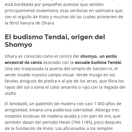
está bordeada por pequeños puestos que venden
principalmente tsukemono, esas verduras en salmuera que
son el orgullo de Kioto y muchas de las cuales provienen de
la fértil llanura de Ohara.
El budismo Tendai, origen del
Shomyo
Ohara es conocido como el centro del
shomyo, un estilo
ancestral de canto
asociado con la
escuela budista Tendai.
Una vez traspasada la puerta del templo de Sanzen-in, el
verde invade nuestro campo visual. Verde musgo en los
faroles antiguos de piedra o al pie de los arces, que filtra los
rayos del sol o toma el color amarillo o rojo con la llegada del
otoño.
El Amidadô, un pabellón de madera con casi 1.000 años de
antigüedad, emana una poderosa sobriedad. Alberga tres
notables estatuas de madera lacada y con pan de oro, que
también datan del período Heian (794-1185), poco después
de la fundación de Kioto. Los aficionados a los templos