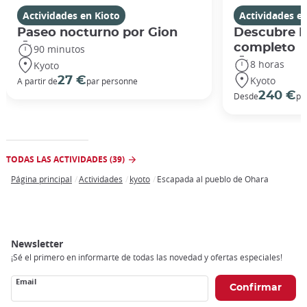
Actividades en Kioto
Actividades e
Paseo nocturno por Gion
Descubre Ki
completo
90 minutos
8 horas
Kyoto
Kyoto
27 €
A partir de
par personne
240 €
Desde
po
TODAS LAS ACTIVIDADES (39)
Página principal
Actividades
kyoto
Escapada al pueblo de Ohara
Breadcrumb
Newsletter
¡Sé el primero en informarte de todas las novedad y ofertas especiales!
Email