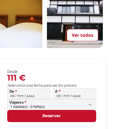
Ver todos
Desde
111 €
Selecciona una fecha para ver los precios
De
*
A
*
Viajeros
*
1
Adulto(s) -
0
Niño(s)