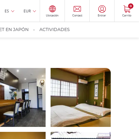
0
ES
EUR
Ubicación
Contact
Entrar
Carrito
ET EN JAPÓN
ACTIVIDADES