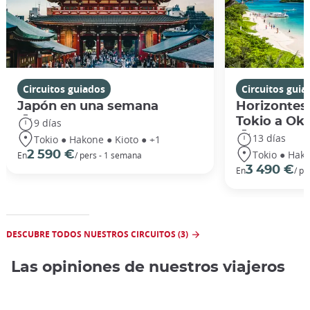
Circuitos guiados
Circuitos guia
Japón en una semana
Horizontes
Tokio a Ok
9 días
13 días
Tokio ● Hakone ● Kioto ● +1
Tokio ● Hako
2 590 €
En
/ pers - 1 semana
3 490 €
En
/ pe
DESCUBRE TODOS NUESTROS CIRCUITOS (3)
Las opiniones de nuestros viajeros