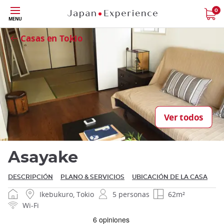
Tamaño
0
MENU
Close
Casas en Tokio
Cerrar
Ver todos
Asayake
DESCRIPCIÓN
PLANO & SERVICIOS
UBICACIÓN DE LA CASA
Ikebukuro, Tokio
5 personas
62m²
Wi-Fi