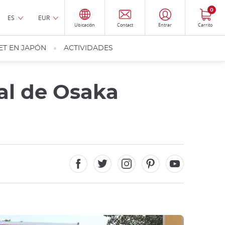
0
ES
EUR
Ubicación
Contact
Entrar
Carrito
ET EN JAPÓN
ACTIVIDADES
al de Osaka