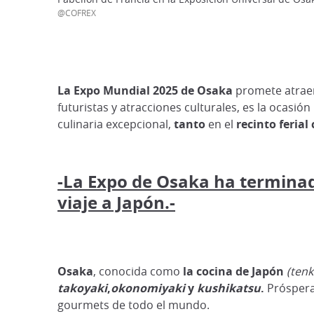
@COFREX
La Expo Mundial 2025 de Osaka
promete atraer
futuristas y atracciones culturales, es la ocasi
culinaria excepcional,
tanto
en el
recinto ferial
-La Expo de Osaka ha terminad
viaje a Japón.-
Osaka
, conocida como
la cocina de Japón
(ten
takoyaki
,
okonomiyaki
y
kushikatsu
.
Próspera
gourmets de todo el mundo.