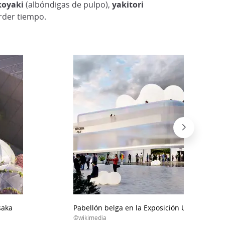
koyaki
(albóndigas de pulpo),
yakitori
erder tiempo.
saka
Pabellón belga en la Exposición Universal d
©wikimedia