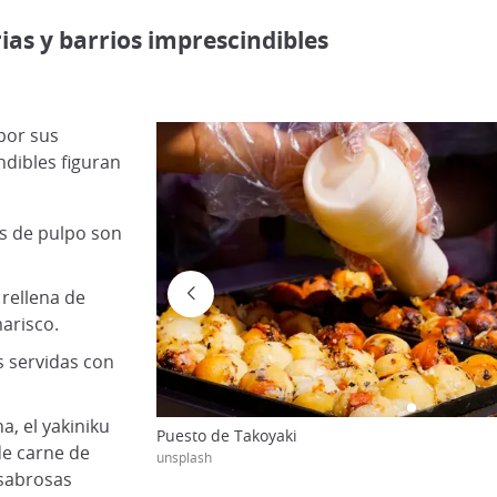
rias y barrios imprescindibles
por sus
ndibles figuran
os de pulpo son
 rellena de
arisco.
s servidas con
a, el yakiniku
Puesto de Takoyaki
de carne de
unsplash
sabrosas