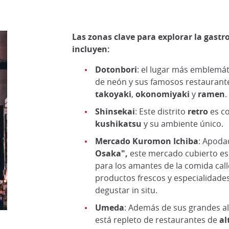
Las zonas clave para explorar la gastr
incluyen:
Dotonbori
: el lugar más emblemát
de neón y sus famosos restaurante
takoyaki
,
okonomiyaki
y
ramen
.
Shinsekai
: Este distrito
retro
es co
kushikatsu
y su ambiente único.
Mercado Kuromon Ichiba
: Apod
Osaka",
este mercado cubierto es 
para los amantes de la comida call
productos frescos y especialidades
degustar in situ.
Umeda
: Además de sus grandes al
está repleto de restaurantes de
al