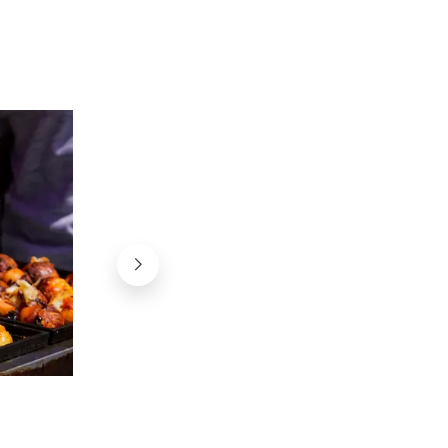
Puesto de okonomiyaki
unsplash