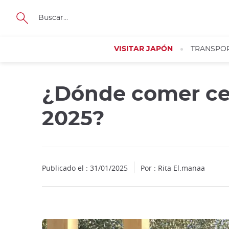
Facebook
Twitter
Instagram
Pinterest
Youtube
Tamaño
VISITAR JAPÓN
TRANSPO
¿Dónde comer cer
Close
2025?
Publicado el : 31/01/2025
Por : Rita El.manaa