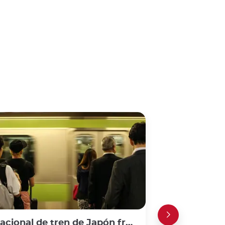
tren de Japón frente a pases regionales de tren: ¿cuál deberías elegir?