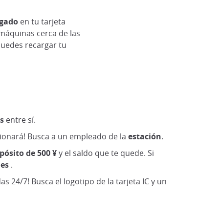
rgado
en tu tarjeta
 máquinas cerca de las
 puedes recargar tu
s
entre sí.
ncionará! Busca a un empleado de la
estación
.
epósito de 500
¥
y el saldo que te quede. Si
nes
.
as 24/7! Busca el logotipo de la tarjeta IC y un