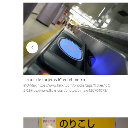
Lector de tarjetas IC en el metro
©OiMax,https://www.flickr.com/photos/tags/
2.0,https://www.flickr.com/photos/oimax/426704073/