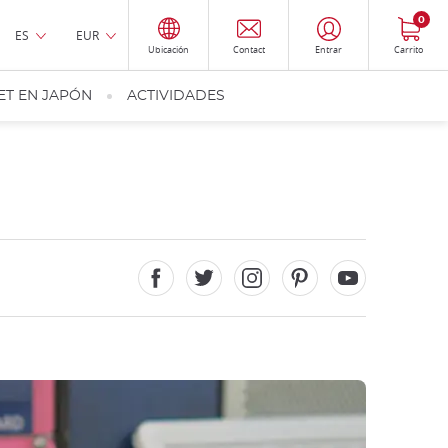
0
ES
EUR
Ubicación
Contact
Entrar
Carrito
ET EN JAPÓN
ACTIVIDADES