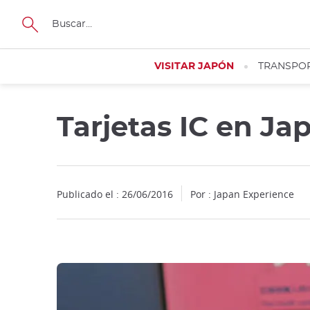
Facebook
Twitter
Instagram
Pinterest
Youtube
Tamaño
VISITAR JAPÓN
TRANSPO
Tarjetas IC en Ja
Publicado el : 26/06/2016
Por : Japan Experience