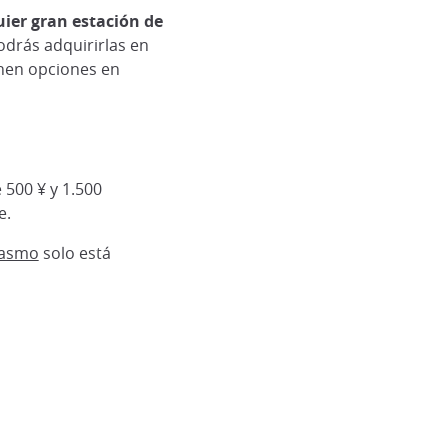
ier gran estación de
odrás adquirirlas en
enen opciones en
 500 ¥ y 1.500
e.
Pasmo
solo está