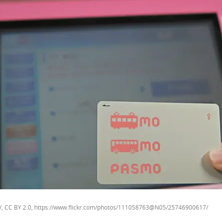
ker/, CC BY 2.0, https://www.flickr.com/photos/111058763@N05/25746900617/