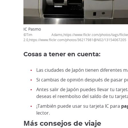
IC Pasmo
©Tim Adams,https://www.flickr.com/photos/tags/
2.0,https://www.flickr.com/photos/36217981@N02/13154067205
Cosas a tener en cuenta:
Las ciudades de Japón tienen diferentes m
Si cambias de opinión después de pasar por
Antes salir de Japón puedes llevar tu tarj
deseas el reembolso del saldo de tu tarje
¡También puede usar su tarjeta IC para
pa
lector.
Más
consejos de viaje