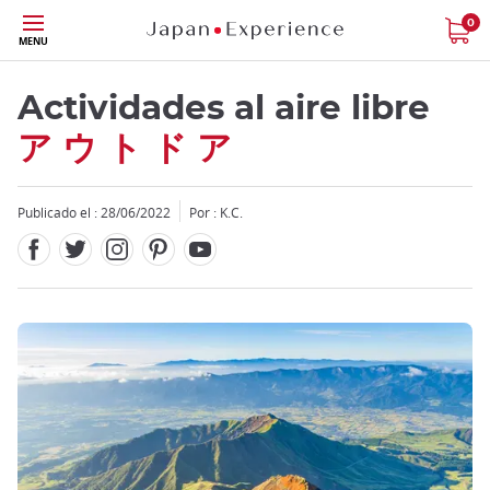
Facebook
Twitter
Instagram
Pinterest
Youtube
Tamaño
0
MENU
Actividades al aire libre
ア ウ ト ド ア
Publicado el : 28/06/2022
Por : K.C.
Close