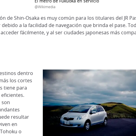
El metro de Fukuoka en servicio
@Wikimedia
ación de Shin-Osaka es muy común para los titulares del JR 
debido a la facilidad de navegación que brinda el pase. Tod
e acceder fácilmente, y al ser ciudades japonesas más comp
destinos dentro
más los cortes
s tiene para
eficientes.
s son
cundantes
uede resultar
viven en
, Tohoku o