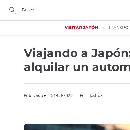
Facebook
Twitter
Instagram
Pinterest
Youtube
Tamaño
VISITAR JAPÓN
TRANSPO
Viajando a Japón
Close
alquilar un autom
Publicado el : 31/03/2023
Por :
Joshua