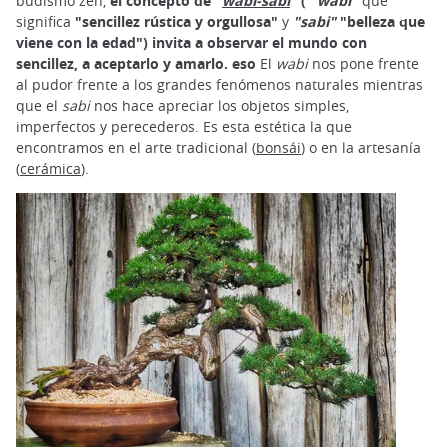
budismo zen,
el concepto de
"
wabi-sabi
"
(
"wabi"
que
significa
"sencillez rústica y orgullosa"
y
"sabi"
"belleza que
viene con la edad") invita a observar el mundo con
sencillez, a aceptarlo y amarlo. eso
El
wabi
nos pone frente
al pudor frente a los grandes fenómenos naturales mientras
que el
sabi
nos hace apreciar los objetos simples,
imperfectos y perecederos. Es esta estética la que
encontramos en el arte tradicional (
bonsái
) o en la artesanía
(
cerámica
).