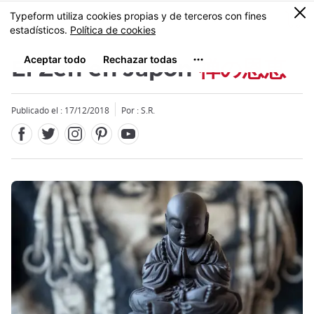
Facebook
Twitter
Instagram
Pinterest
Youtube
Tamaño
0
MENU
El Zen en Japón
禅の恩恵
Publicado el : 17/12/2018
Por : S.R.