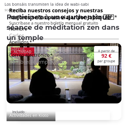
Los bonsáis transmiten la idea de wabi-sabi
scartmyart
Participez à une authentique
séance de méditation zen dans
un temple
A partir de
ACTIVIDAD
92 €
par groupe
Méditation Zen
Incluido :
Actividades en Kioto