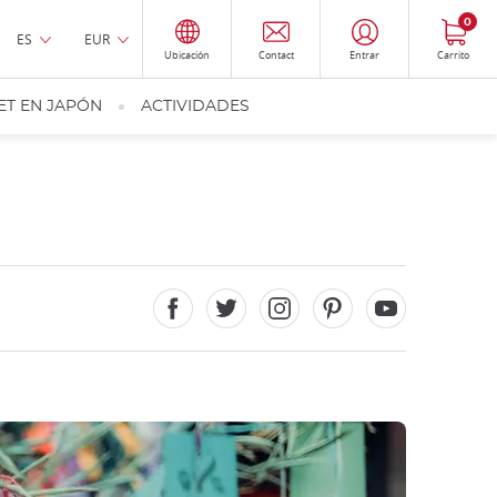
0
ES
EUR
Ubicación
Contact
Entrar
Carrito
ET EN JAPÓN
ACTIVIDADES