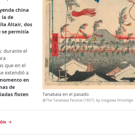
eyenda china
 la de
lla Altair, dos
 se permitía
s: durante el
ara
as que en el
se extendió a
 momento en
mas de
iadas floten
Tanabata en el pasado
@The Tanabata Festival (1857), by Utagawa Hiroshige
PÓN