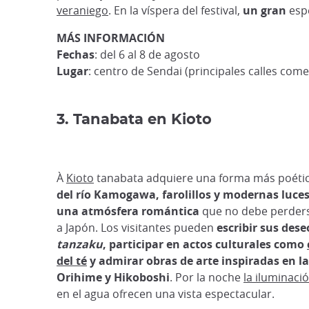
veraniego
. En la víspera del festival,
un gran
esp
MÁS INFORMACIÓN
Fechas
: del 6 al 8 de agosto
Lugar
: centro de Sendai (principales calles come
3. Tanabata en Kioto
À
Kioto
tanabata adquiere una forma más poéti
del río Kamogawa, farolillos y modernas luce
una atmósfera romántica
que no debe perders
a Japón. Los visitantes pueden
escribir sus dese
tanzaku
, participar en actos culturales como
del té
y admirar obras de arte inspiradas en l
Orihime y Hikoboshi
. Por la noche
la iluminaci
en el agua ofrecen una vista espectacular.