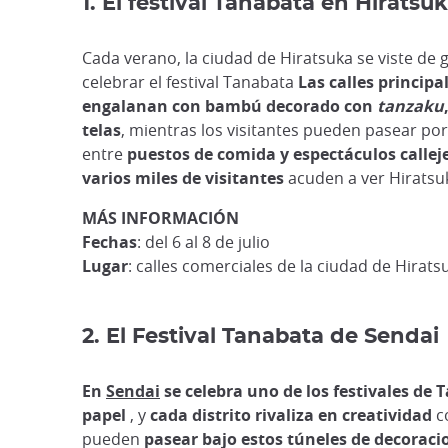
1. El festival Tanabata en Hiratsu
Cada verano, la ciudad de Hiratsuka se viste de 
celebrar el festival Tanabata
Las calles principa
engalanan con bambú decorado con
tanzaku
telas
, mientras los visitantes pueden pasear por
entre
puestos de comida y espectáculos callej
varios miles de visitantes
acuden a ver Hiratsuk
MÁS INFORMACIÓN
Fechas
: del 6 al 8 de julio
Lugar
: calles comerciales de la ciudad de Hirats
2. El Festival Tanabata de Sendai
En
Sendai
se celebra uno de los festivales de
papel
, y
cada distrito rivaliza en creatividad
co
pueden
pasear bajo estos túneles de decoracio