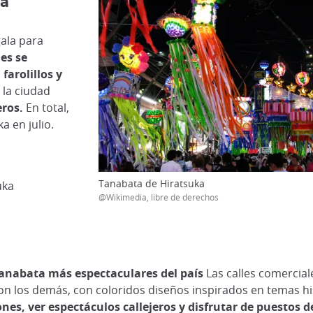
ka
gala para
les se
, farolillos y
 la ciudad
eros.
En total,
a en julio.
Tanabata de Hiratsuka
uka
@Wikimedia, libre de derechos
 Tanabata más espectaculares del país
Las calles comercial
n los demás, con coloridos diseños inspirados en temas hi
nes, ver espectáculos callejeros y disfrutar de puestos d