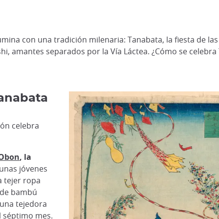
umina con una tradición milenaria: Tanabata, la fiesta de las
shi, amantes separados por la Vía Láctea. ¿Cómo se celebr
 Tanabata
ón celebra
Obon
, la
o, unas jóvenes
 a tejer ropa
s de bambú
 una tejedora
el séptimo mes.