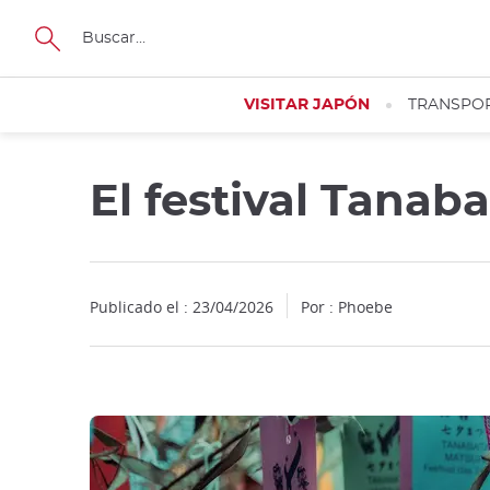
Facebook
Twitter
Instagram
Pinterest
Youtube
Tamaño
VISITAR JAPÓN
TRANSPO
El festival Tanab
Publicado el : 23/04/2026
Por : Phoebe