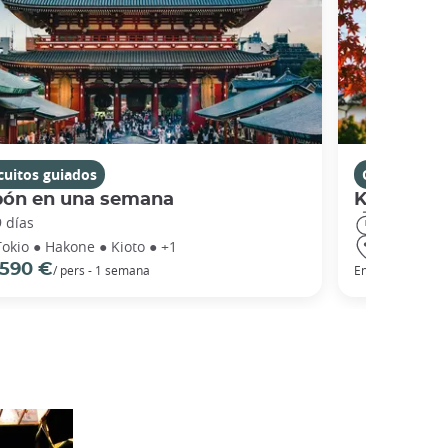
cuitos guiados
Circuitos in
pón en una semana
Kyushu: L
9 días
19 días
Tokio ● Hakone ● Kioto ● +1
Tokio ● Ki
 590 €
2 222 €
/ pers - 1 semana
En
po