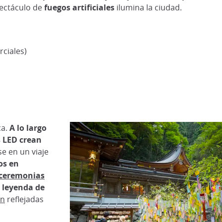
ectáculo de
fuegos artificiales
ilumina la ciudad.
rciales)
ca.
A lo largo
s LED crean
e en un viaje
os en
ceremonias
a leyenda de
ón
reflejadas