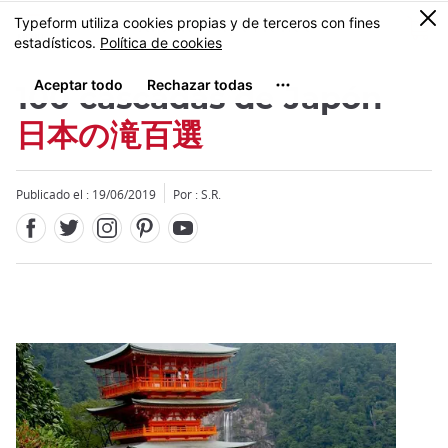
Facebook
Twitter
Instagram
Pinterest
Youtube
Tamaño
0
MENU
100 cascadas de Japón
日本の滝百選
Publicado el : 19/06/2019
Por : S.R.
Close