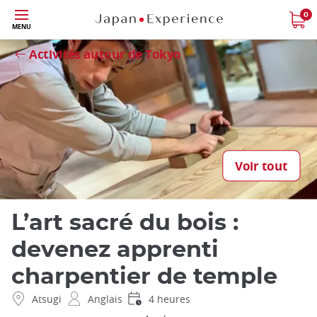
Skip
0
MENU
Fermer
to
main
Activités autour de Tokyo
content
Voir tout
L’art sacré du bois :
devenez apprenti
charpentier de temple
Atsugi
Anglais
4 heures