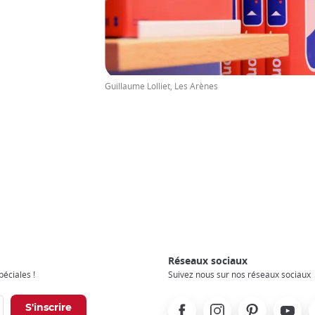
Guillaume Lolliet, Les Arènes
Réseaux sociaux
éciales !
Suivez nous sur nos réseaux sociaux
Facebook
Instagram
Pinterest
Youtube
X