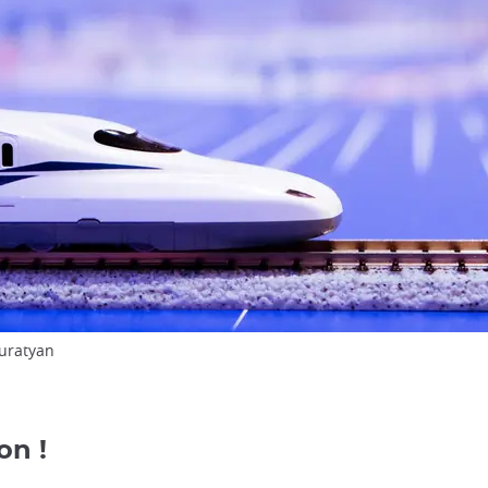
Muratyan
on !