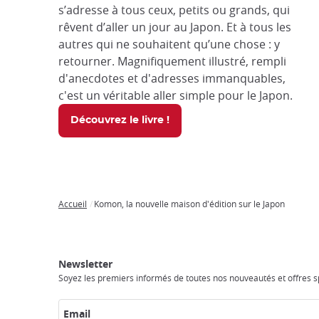
s’adresse à tous ceux, petits ou grands, qui
rêvent d’aller un jour au Japon. Et à tous les
autres qui ne souhaitent qu’une chose : y
retourner. Magnifiquement illustré, rempli
d'anecdotes et d'adresses immanquables,
c'est un véritable aller simple pour le Japon.
Découvrez le livre !
Accueil
Komon, la nouvelle maison d'édition sur le Japon
Breadcrumb
Japan
Circuits
Transports
Accès
Hébergements
Activités
Visiter
Experience
au
Internet
le
Newsletter
Japon
Japon
Soyez les premiers informés de toutes nos nouveautés et offres sp
Email