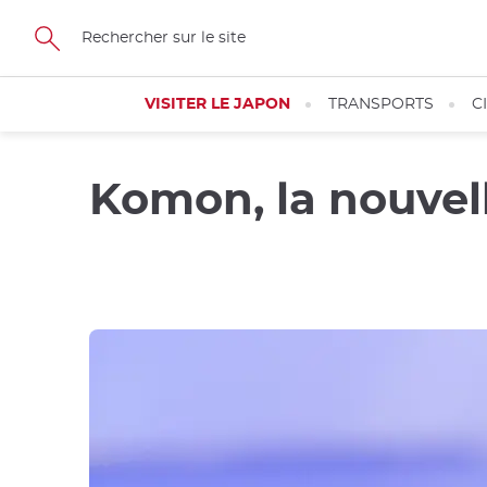
Skip
to
main
content
VISITER LE JAPON
TRANSPORTS
C
Komon, la nouvell