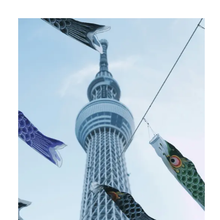
se remettre en douceur du décalage horaire.
Pour vos
déplacements en ville, nous proposons sur demande le
Tokyo Subway Pass
.
Envie de profiter pleinement de Tokyo lors de votre séjour sur
l’archipel ?
Nos
guides francophones bilingues
se feront un plaisir de
vous révéler tous les secrets de la capitale au cours d’une
journée guidée. Laissez-vous tenter par une immersion
authentique dans la culture nippone : nous avons
plus de
150 activités
adaptées à tous les âges et à tous les budgets
pour découvrir le Japon autrement !
Un souci ?
Notre
assistance 7j/7
est disponible sur place pour vous
aider à tout moment. J’oubliais ! Pour rester connecté tout au
long de votre séjour, nous vous fournissons également un
Pocket Wi-Fi
ou une carte
eSIM
compatible avec tout type
d’appareil (iPhone et Android). Alors,
qu’attendez-vous pour
partir au Japon avec Japan Experience ?