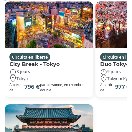
Circuits en liberté
Circuits en lib
City Break - Tokyo
Duo Tokyo 
8 jours
9 jours
Tokyo
Tokyo ● Kyot
À partir
par personne, en chambre
À partir
796 €
977 €
de
double
de