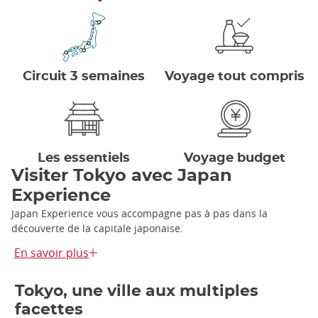
Circuit 3 semaines
Voyage tout compris
Les essentiels
Voyage budget
Visiter Tokyo avec Japan
Experience
Japan Experience vous accompagne pas à pas dans la
découverte de la capitale japonaise.
Nous vous accueillons
dès votre arrivée à l’aéroport
et
En savoir plus
organisons le transfert vers votre hébergement, que vous
séjourniez à l’hôtel ou dans l’une de nos maisons de location.
Tokyo, une ville aux multiples
Situées pour la plupart dans le quartier d’Ikebukuro, nos
maisons sont idéales pour passer plusieurs nuits à Tokyo et
facettes