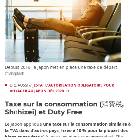
Depuis 2019, le Japon met en place une taxe de départ
@Unsplash
LIRE AUSSI //
JESTA : L’AUTORISATION OBLIGATOIRE POUR
VOYAGER AU JAPON DÈS 2028
Taxe sur la consommation (消費税,
Shōhizei) et Duty Free
Le Japon applique
une taxe sur la consommation similaire à
la TVA dans d’autres pays, fixée à 10 % pour la plupart des
biens et services
(8 % pour les biens consommables). Elle