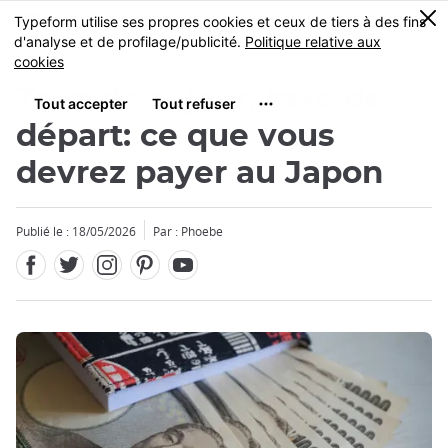
Facebook
Twitter
Instagram
Pinterest
Youtube
Skip
0
MENU
to
main
content
Taxe de séjour, taxe de
départ: ce que vous
devrez payer au Japon
Publié le : 18/05/2026
Par : Phoebe