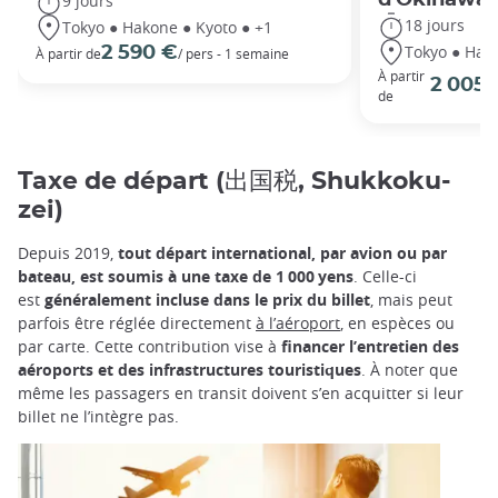
9 jours
18 jours
Tokyo ● Hakone ● Kyoto ● +1
Tokyo ● Hako
2 590 €
À partir de
/ pers - 1 semaine
À partir
2 005 
de
Taxe de départ (出国税, Shukkoku-
zei)
Depuis 2019,
tout départ international, par avion ou par
bateau, est soumis à une taxe de 1 000 yens
. Celle-ci
est
généralement incluse dans le prix du billet
, mais peut
parfois être réglée directement
à l’aéroport
, en espèces ou
par carte. Cette contribution vise à
financer l’entretien des
aéroports et des infrastructures touristiques
. À noter que
même les passagers en transit doivent s’en acquitter si leur
billet ne l’intègre pas.