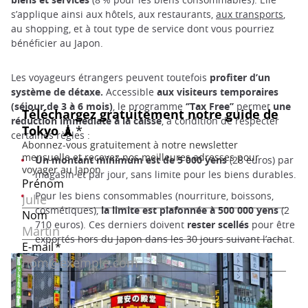
s’applique ainsi aux hôtels, aux restaurants,
aux transports
,
au shopping, et à tout type de service dont vous pourriez
bénéficier au Japon.
Les voyageurs étrangers peuvent toutefois
profiter d’un
système de détaxe.
Accessible
aux visiteurs temporaires
(séjour de 3 à 6 mois)
, le programme
‘’Tax Free’’
permet
une
réduction immédiate à la caisse
, à condition de respecter
certaines règles :
Un montant minimum est de 5 000 yens
(28 euros) par
magasin et par jour, sans limite pour les biens durables.
Pour les biens consommables (nourriture, boissons,
cosmétiques),
la limite est plafonnée à 500 000 yens
(2
710 euros). Ces derniers doivent
rester scellés
pour être
exportés hors du Japon dans les 30 jours suivant l’achat.