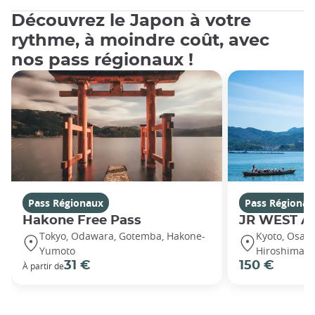
Découvrez le Japon à votre
rythme, à moindre coût, avec
nos pass régionaux !
Pass Régionaux
Pass Régionau
Hakone Free Pass
JR WEST A
Tokyo, Odawara, Gotemba, Hakone-
Kyoto, Osaka
Yumoto
Hiroshima, 
31 €
150 €
À partir de