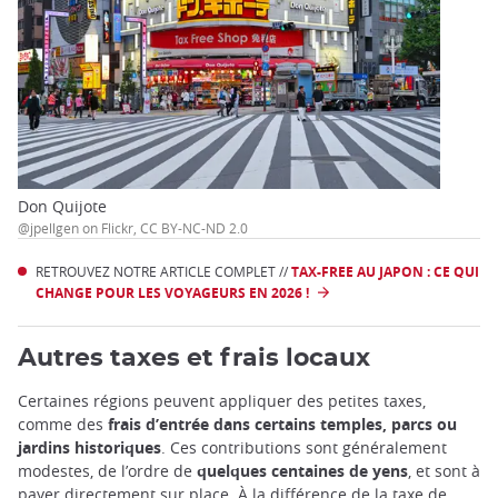
Don Quijote
@jpellgen on Flickr, CC BY-NC-ND 2.0
RETROUVEZ NOTRE ARTICLE COMPLET //
TAX-FREE AU JAPON : CE QUI
CHANGE POUR LES VOYAGEURS EN 2026 !
Autres taxes et frais locaux
Certaines régions peuvent appliquer des petites taxes,
comme des
frais d’entrée dans certains temples, parcs ou
jardins historiques
. Ces contributions sont généralement
modestes, de l’ordre de
quelques centaines de yens
, et sont à
payer directement sur place. À la différence de la taxe de