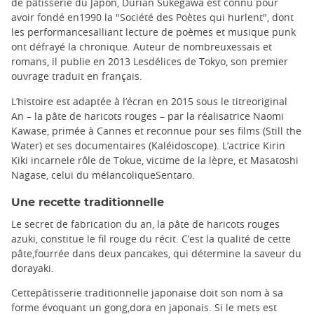
de pâtisserie du Japon, Durian Sukegawa est connu pour
avoir fondé en1990 la "Société des Poètes qui hurlent", dont
les performancesalliant lecture de poèmes et musique punk
ont défrayé la chronique. Auteur de nombreuxessais et
romans, il publie en 2013 Lesdélices de Tokyo, son premier
ouvrage traduit en français.
L’histoire est adaptée à l’écran en 2015 sous le titreoriginal
An – la pâte de haricots rouges – par la réalisatrice Naomi
Kawase, primée à Cannes et reconnue pour ses films (Still the
Water) et ses documentaires (Kaléidoscope). L’actrice Kirin
Kiki incarnele rôle de Tokue, victime de la lèpre, et Masatoshi
Nagase, celui du mélancoliqueSentaro.
Une recette traditionnelle
Le secret de fabrication du an, la pâte de haricots rouges
azuki, constitue le fil rouge du récit. C’est la qualité de cette
pâte,fourrée dans deux pancakes, qui détermine la saveur du
dorayaki.
Cettepâtisserie traditionnelle japonaise doit son nom à sa
forme évoquant un gong,dora en japonais. Si le mets est