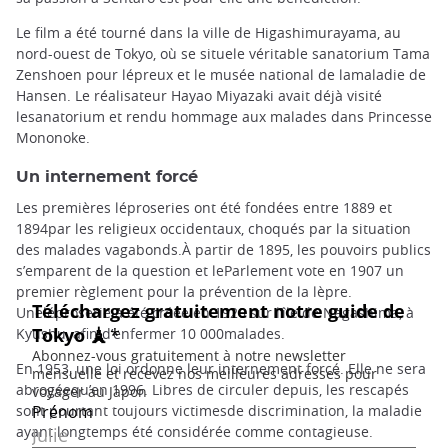
Le film a été tourné dans la ville de Higashimurayama, au
nord-ouest de Tokyo, où se situele véritable sanatorium Tama
Zenshoen pour lépreux et le musée national de lamaladie de
Hansen. Le réalisateur Hayao Miyazaki avait déjà visité
lesanatorium et rendu hommage aux malades dans Princesse
Mononoke.
Un internement forcé
Les premières léproseries ont été fondées entre 1889 et
1894par les religieux occidentaux, choqués par la situation
des malades vagabonds.À partir de 1895, les pouvoirs publics
s’emparent de la question et leParlement vote en 1907 un
premier règlement pour la prévention de la lèpre.
Uneléproserie a été créée en 1920 sur l’île de Nagashima, à
Kyushu, afin d’enfermer 10 000malades.
En 1953, une loi ordonne leur internement forcé. Elle ne sera
abrogéequ’en 1996. Libres de circuler depuis, les rescapés
sont pourtant toujours victimesde discrimination, la maladie
ayant longtemps été considérée comme contagieuse.