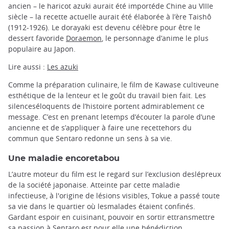
ancien – le haricot azuki aurait été importéde Chine au VIIIe
siècle – la recette actuelle aurait été élaborée à l’ère Taishô
(1912-1926). Le dorayaki est devenu célèbre pour être le
dessert favoride
Doraemon
, le personnage d’anime le plus
populaire au Japon.
Lire aussi :
Les azuki
Comme la préparation culinaire, le film de Kawase cultiveune
esthétique de la lenteur et le goût du travail bien fait. Les
silenceséloquents de l’histoire portent admirablement ce
message. C’est en prenant letemps d’écouter la parole d’une
ancienne et de s’appliquer à faire une recettehors du
commun que Sentaro redonne un sens à sa vie.
Une maladie encoretabou
L’autre moteur du film est le regard sur l’exclusion deslépreux
de la société japonaise. Atteinte par cette maladie
infectieuse, à l'origine de lésions visibles, Tokue a passé toute
sa vie dans le quartier où lesmalades étaient confinés.
Gardant espoir en cuisinant, pouvoir en sortir ettransmettre
sa passion à Sentaro est pour elle une bénédiction.