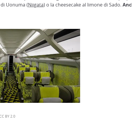
so di Uonuma (
Niigata
) o la cheesecake al limone di Sado.
Anc
1
CC BY 2.0