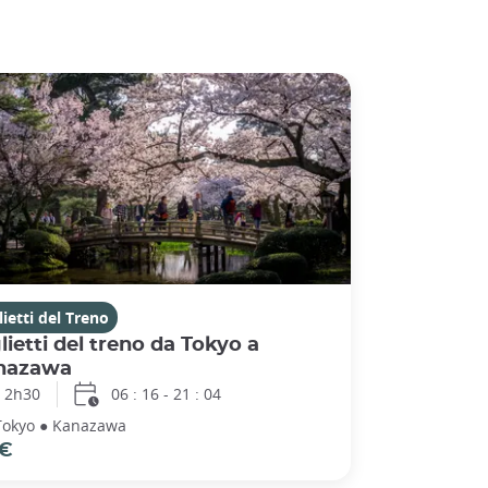
lietti del Treno
lietti del treno da Tokyo a
nazawa
2h30
06 : 16 - 21 : 04
Tokyo ● Kanazawa
 €