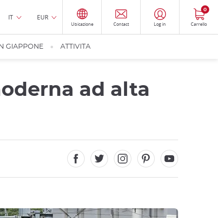
0
IT
EUR
Ubicazione
Contact
Log in
Carrello
IN GIAPPONE
ATTIVITA
moderna ad alta