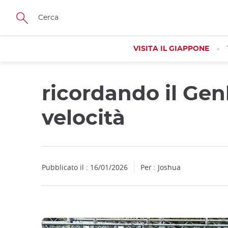
Facebook
Twitter
Instagram
Pinterest
Youtube
Skip
to
main
content
VISITA IL GIAPPONE
ricordando il Ge
Close
velocità
Pubblicato il : 16/01/2026
Per : Joshua