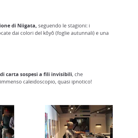
ione di Niigata,
seguendo le stagioni: i
uocate dai colori del kôyô (foglie autunnali) e una
carta sospesi a fili invisibili
, che
n immenso caleidoscopio, quasi ipnotico!