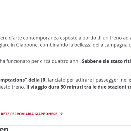
ere d'arte contemporanea esposte a bordo di un treno ad alta
aggiare in Giappone, combinando la bellezza della campagna c
 ha funzionato per circa quattro anni.
Sebbene sia stato rit
emptations" della JR
, lanciato per attirare i passeggeri ne
uesto treno.
Il viaggio dura 50 minuti tra le due stazioni 
A RETE FERROVIARIA GIAPPONESE
sen