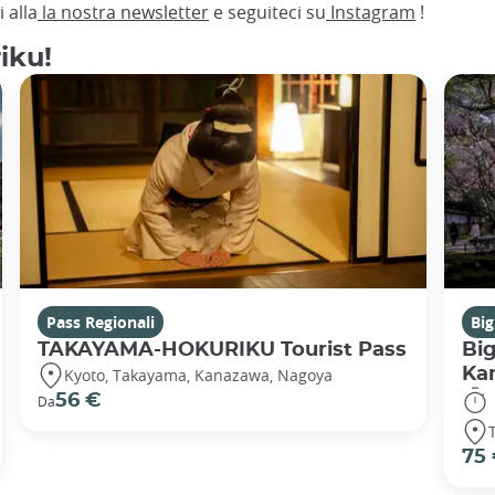
 alla
la nostra newsletter
e seguiteci su
Instagram
!
iku!
Pass Regionali
Big
TAKAYAMA-HOKURIKU Tourist Pass
Big
Ka
Kyoto, Takayama, Kanazawa, Nagoya
56 €
Da
75