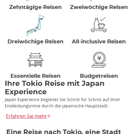
Zehntägige Reisen
Zweiwöchige Reisen
Dreiwöchige Reisen
All-inclusive Reisen
Essentielle Reisen
Budgetreisen
Ihre Tokio Reise mit Japan
Experience
Japan Experience begleitet Sie Schritt für Schritt auf Ihrer
Entdeckungsreise durch die japanische Hauptstadt.
Wir begrüßen Sie bei Ihrer Ankunft am Flughafen und
Erfahren Sie mehr
organisieren den Transfer zu Ihrer Unterkunft, ganz gleich,
ob Sie in einem Hotel oder einem unserer Miethäuser
Eine Reise nach Tokio, eine Stadt
übernachten. Die meisten unserer Miethäuser befinden sich