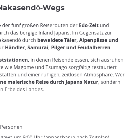
 Nakasendō-Wegs
ne der fünf großen Reiserouten der
Edo-Zeit
und
rch das bergige Inland Japans. Im Gegensatz zur
Nakasendō durch
bewaldete Täler, Alpenpässe und
für
Händler, Samurai, Pilger und Feudalherren
.
oststationen
, in denen Reisende essen, sich ausruhen
te wie Magome und Tsumago sorgfältig restauriert
tstätten und einer ruhigen, zeitlosen Atmosphäre. Wer
ine malerische Reise durch Japans Natur
, sondern
n Erbe des Landes.
6 Personen
gawa um 9:00 Uhr (anpassbar je nach Zeitplan)