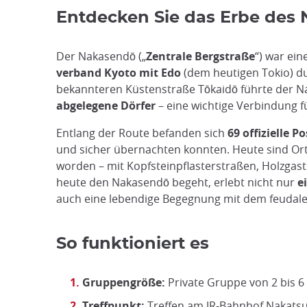
Entdecken Sie das Erbe des
Der Nakasendō („
Zentrale Bergstraße
“) war ei
verband Kyoto mit Edo
(dem heutigen Tokio) du
bekannteren Küstenstraße Tōkaidō führte der 
abgelegene Dörfer
– eine wichtige Verbindung 
Entlang der Route befanden sich
69 offizielle P
und sicher übernachten konnten. Heute sind Or
worden – mit Kopfsteinpflasterstraßen, Holzgas
heute den Nakasendō begeht, erlebt nicht nur
e
auch eine lebendige Begegnung mit dem feudale
So funktioniert es
Gruppengröße:
Private Gruppe von 2 bis 
Treffpunkt:
Treffen am JR-Bahnhof Nakatsu