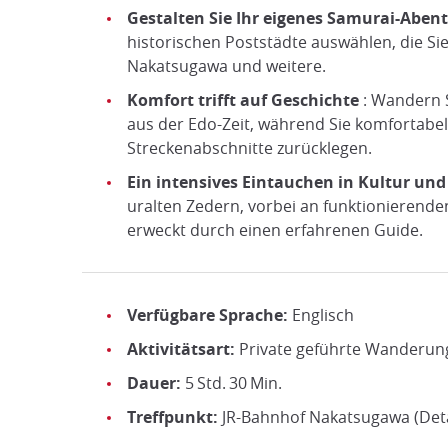
Gestalten Sie Ihr eigenes Samurai-Aben
historischen Poststädte auswählen, die S
Nakatsugawa und weitere.
Komfort trifft auf Geschichte
: Wandern S
aus der Edo-Zeit, während Sie komfortabel
Streckenabschnitte zurücklegen.
Ein intensives Eintauchen in Kultur un
uralten Zedern, vorbei an funktionierend
erweckt durch einen erfahrenen Guide.
Verfügbare Sprache:
Englisch
Aktivitätsart:
Private geführte Wanderung
Dauer:
5 Std. 30 Min.
Treffpunkt:
JR-Bahnhof Nakatsugawa (Deta