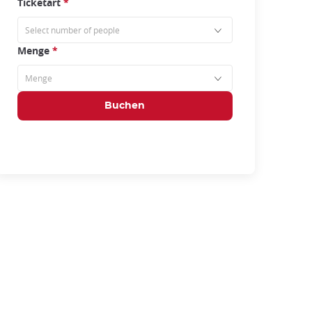
Ticketart
*
Menge
*