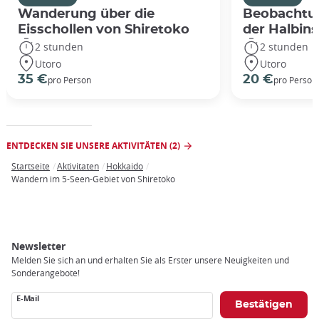
Wanderung über die
Beobachtun
Eisschollen von Shiretoko
der Halbins
2 stunden
2 stunden
Utoro
Utoro
35 €
20 €
pro Person
pro Person
ENTDECKEN SIE UNSERE AKTIVITÄTEN (2)
Startseite
Aktivitaten
Hokkaido
Breadcrumb
Wandern im 5-Seen-Gebiet von Shiretoko
Newsletter
Melden Sie sich an und erhalten Sie als Erster unsere Neuigkeiten und
Sonderangebote!
E-Mail