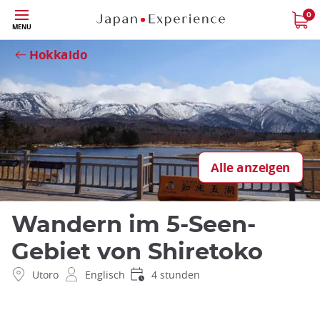
Größe
0
Schließen
MENU
Hokkaido
Alle anzeigen
Wandern im 5-Seen-
Gebiet von Shiretoko
Utoro
Englisch
4 stunden