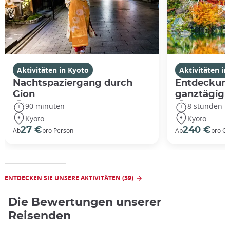
Aktivitäten in Kyoto
Aktivitäten in
Nachtspaziergang durch
Entdeckung
Gion
ganztägig
90 minuten
8 stunden
Kyoto
Kyoto
27 €
240 €
Ab
pro Person
Ab
pro G
ENTDECKEN SIE UNSERE AKTIVITÄTEN (39)
Die Bewertungen unserer
Reisenden