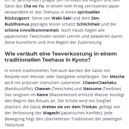
Geist des
Cha no Yu
. In einem vom Krieg zerrissenen Japan
verwandelte er das Teehaus in einen
spirituellen
Rückzugsort
. Seine von
Wabi-Sabi
und dem
Zen-
Buddhismus
geprägte Vision schätzt
Schlichtheit
und die
schöne Unvollkommenheit
. Noch heute folgen alle
japanischen Teeschulen seinen Lehren und bewahren damit
diese Kunstform und ihre Regeln der Zubereitung.
Wie verläuft eine Teeverkostung in einem
traditionellen Teehaus in Kyoto?
In einem traditionellen Teeraum werden die Gäste mit
Respekt vom Meister oder Gastgeber empfangen. Der
Matcha
wird mit präzisen Utensilien zubereitet:
ChasenChashaku
(Bambuslöffel),
Chawan
(Teeschale) und
Natsume
(Teedose).
Das langsam im
Kama
(Wasserkessel) erhitzte Wasser kündigt
den Beginn des Rituals an. Die Schale wird mit Sorgfalt
platziert, die Gäste
drehen sie vor dem Trinken
, gefolgt von
der Verkostung der
Wagashi
(japanisches Konfekt). Jede
Bewegung folgt den überlieferten Traditionen der jeweiligen
Teeschule.