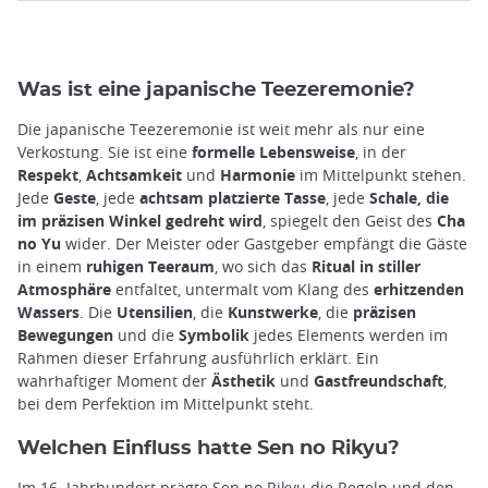
Was ist eine japanische Teezeremonie?
Die japanische Teezeremonie ist weit mehr als nur eine
Verkostung. Sie ist eine
formelle Lebensweise
, in der
Respekt
,
Achtsamkeit
und
Harmonie
im Mittelpunkt stehen.
Jede
Geste
, jede
achtsam platzierte Tasse
, jede
Schale, die
im präzisen Winkel gedreht wird
, spiegelt den Geist des
Cha
no Yu
wider. Der Meister oder Gastgeber empfängt die Gäste
in einem
ruhigen Teeraum
, wo sich das
Ritual in stiller
Atmosphäre
entfaltet, untermalt vom Klang des
erhitzenden
Wassers
. Die
Utensilien
, die
Kunstwerke
, die
präzisen
Bewegungen
und die
Symbolik
jedes Elements werden im
Rahmen dieser Erfahrung ausführlich erklärt. Ein
wahrhaftiger Moment der
Ästhetik
und
Gastfreundschaft
,
bei dem Perfektion im Mittelpunkt steht.
Welchen Einfluss hatte Sen no Rikyu?
Im 16. Jahrhundert prägte Sen no Rikyu die Regeln und den