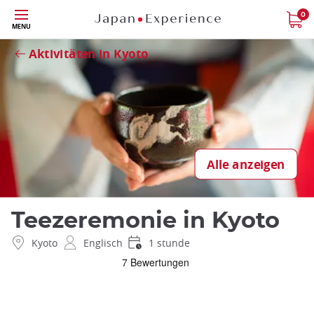
Größe
0
MENU
Schließen
Aktivitäten in Kyoto
Alle anzeigen
Teezeremonie in Kyoto
Kyoto
Englisch
1 stunde